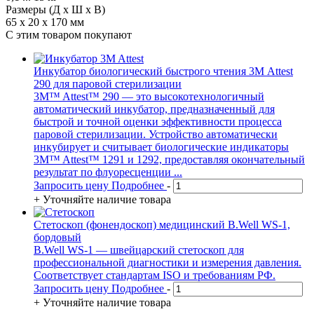
Размеры (Д x Ш x В)
65 х 20 х 170 мм
С этим товаром покупают
Инкубатор биологический быстрого чтения 3М Attest
290 для паровой стерилизации
3M™ Attest™ 290 — это высокотехнологичный
автоматический инкубатор, предназначенный для
быстрой и точной оценки эффективности процесса
паровой стерилизации. Устройство автоматически
инкубирует и считывает биологические индикаторы
3M™ Attest™ 1291 и 1292, предоставляя окончательный
результат по флуоресценции ...
Запросить цену
Подробнее
-
+
Уточняйте наличие товара
Стетоскоп (фонендоскоп) медицинский B.Well WS-1,
бордовый
B.Well WS-1 — швейцарский стетоскоп для
профессиональной диагностики и измерения давления.
Соответствует стандартам ISO и требованиям РФ.
Запросить цену
Подробнее
-
+
Уточняйте наличие товара