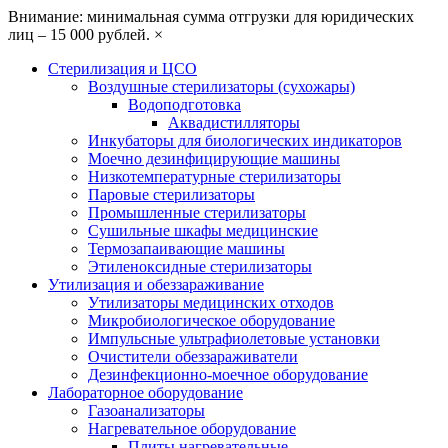
Внимание: минимальная сумма отгрузки для юридических
лиц – 15 000 рублей.
×
Стерилизация и ЦСО
Воздушные стерилизаторы (сухожары)
Водоподготовка
Аквадистилляторы
Инкубаторы для биологических индикаторов
Моечно дезинфицирующие машины
Низкотемпературные стерилизаторы
Паровые стерилизаторы
Промышленные стерилизаторы
Сушильные шкафы медицинские
Термозапаивающие машины
Этиленоксидные стерилизаторы
Утилизация и обеззараживание
Утилизаторы медицинских отходов
Микробиологическое оборудование
Импульсные ультрафиолетовые установки
Очистители обеззараживатели
Дезинфекционно-моечное оборудование
Лабораторное оборудование
Газоанализаторы
Нагревательное оборудование
Плиты нагревательные