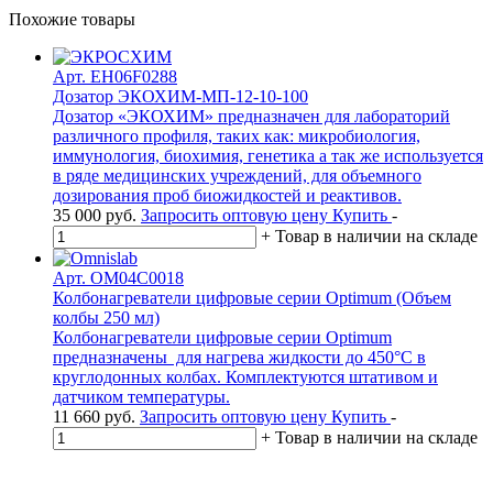
Похожие товары
Арт. EH06F0288
Дозатор ЭКОХИМ-МП-12-10-100
Дозатор «ЭКОХИМ» предназначен для лабораторий
различного профиля, таких как: микробиология,
иммунология, биохимия, генетика а так же используется
в ряде медицинских учреждений, для объемного
дозирования проб биожидкостей и реактивов.
35 000
руб.
Запросить оптовую цену
Купить
-
+
Товар в наличии на складе
Арт. OM04C0018
Колбонагреватели цифровые серии Optimum (Объем
колбы 250 мл)
Колбонагреватели цифровые серии Optimum
предназначены для нагрева жидкости до 450°С в
круглодонных колбах. Комплектуются штативом и
датчиком температуры.
11 660
руб.
Запросить оптовую цену
Купить
-
+
Товар в наличии на складе