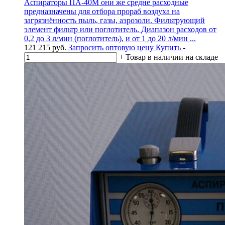
Аспираторы ПА-40М они же средне расходные
предназначены для отбора прораб воздуха на
загрязнённость пыль, газы, аэрозоли. Фильтрующий
элемент фильтр или поглотитель. Диапазон расходов от
0,2 до 3 л/мин (поглотитель), и от 1 до 20 л/мин ...
121 215
руб.
Запросить оптовую цену
Купить
-
+
Товар в наличии на складе