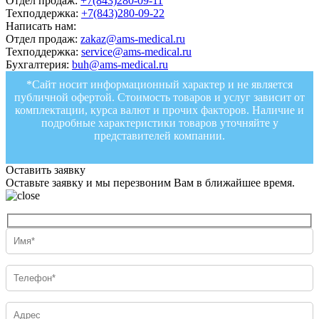
Отдел продаж:
+7(843)280-09-11
Техподдержка:
+7(843)280-09-22
Написать нам:
Отдел продаж:
zakaz@ams-medical.ru
Техподдержка:
service@ams-medical.ru
Бухгалтерия:
buh@ams-medical.ru
*Сайт носит информационный характер и не является
публичной офертой. Стоимость товаров и услуг зависит от
комплектации, курса валют и прочих факторов. Наличие и
подробные характеристики товаров уточняйте у
представителей компании.
Оставить заявку
Оставьте заявку и мы перезвоним Вам в ближайшее время.