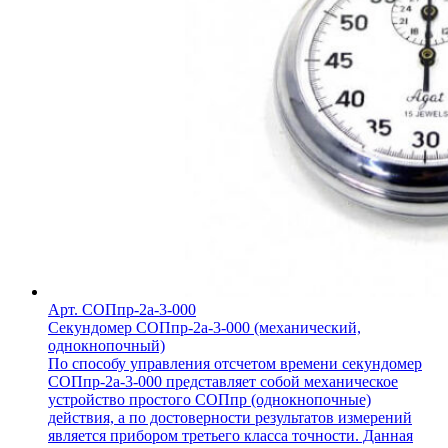
Арт. СОПпр-2а-3-000
Секундомер СОПпр-2а-3-000 (механический,
однокнопочный)
По способу управления отсчетом времени секундомер
СОПпр-2а-3-000 представляет собой механическое
устройство простого СОПпр (однокнопочные)
действия, а по достоверности результатов измерений
является прибором третьего класса точности. Данная