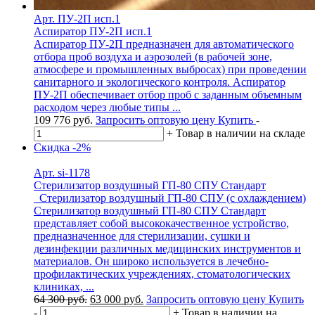
Арт. ПУ-2П исп.1
Аспиратор ПУ-2П исп.1
Аспиратор ПУ-2П предназначен для автоматического
отбора проб воздуха и аэрозолей (в рабочей зоне,
атмосфере и промышленных выбросах) при проведении
санитарного и экологического контроля. Аспиратор
ПУ-2П обеспечивает отбор проб с заданным объемным
расходом через любые типы ...
109 776
руб.
Запросить оптовую цену
Купить
-
+
Товар в наличии на складе
Скидка
-2%
Арт. si-1178
Стерилизатор воздушный ГП-80 СПУ Стандарт
Стерилизатор воздушный ГП-80 СПУ (с охлаждением)
Стерилизатор воздушный ГП-80 СПУ Стандарт
представляет собой высококачественное устройство,
предназначенное для стерилизации, сушки и
дезинфекции различных медицинских инструментов и
материалов. Он широко используется в лечебно-
профилактических учреждениях, стоматологических
клиниках, ...
Первоначальная
Текущая
64 300
руб.
63 000
руб.
Запросить оптовую цену
Купить
цена
цена:
-
+
Товар в наличии на