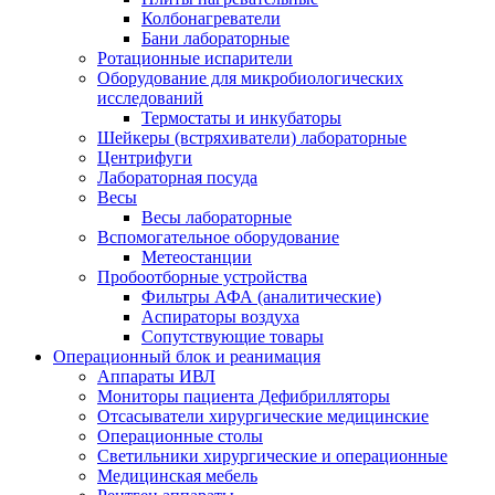
Колбонагреватели
Бани лабораторные
Ротационные испарители
Оборудование для микробиологических
исследований
Термостаты и инкубаторы
Шейкеры (встряхиватели) лабораторные
Центрифуги
Лабораторная посуда
Весы
Весы лабораторные
Вспомогательное оборудование
Метеостанции
Пробоотборные устройства
Фильтры АФА (аналитические)
Аспираторы воздуха
Сопутствующие товары
Операционный блок и реанимация
Аппараты ИВЛ
Мониторы пациента Дефибрилляторы
Отсасыватели хирургические медицинские
Операционные столы
Светильники хирургические и операционные
Медицинская мебель