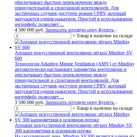
обеспечивает быстрое переключение между
принудительной и спонтанной вентиляцией. Для
экстренных случаев доступен режим CPRV, который
запускается одним нажатием. Простой в использовании
интерфейс позволяет ...
4 500 000
руб.
Запросить оптовую цену
Купить
-
+
Товар в наличии на складе
Аппарат искусственной вентиляции лёгких Mindray SV
600
Технология Adaptive Minute Ventilation (AMV) от Mindray
автоматически настраивает параметры вентиляции и
обеспечивает быстрое переключение между
принудительной и спонтанной вентиляцией. Для
экстренных случаев доступен режим CPRV, который
запускается одним нажатием. Простой в использовании
интерфейс позволяет ...
3 590 000
руб.
Запросить оптовую цену
Купить
-
+
Товар в наличии на складе
Аппарат искусственной вентиляции лёгких Mindray SV
300 капнометрия в основном потоке
На сегодняшний день, Mindray SV300 является одним из