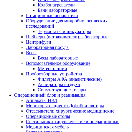
Колбонагреватели
Бани лабораторные
Ротационные испарители
Оборудование для микробиологических
исследований
Термостаты и инкубаторы
Шейкеры (встряхиватели) лабораторные
Центрифуги
Лабораторная посуда
Весы
Весы лабораторные
Вспомогательное оборудование
Метеостанции
Пробоотборные устройства
Фильтры АФА (аналитические)
Аспираторы воздуха
Сопутствующие товары
Операционный блок и реанимация
Аппараты ИВЛ
Мониторы пациента Дефибрилляторы
Отсасыватели хирургические медицинские
Операционные столы
Светильники хирургические и операционные
Медицинская мебель