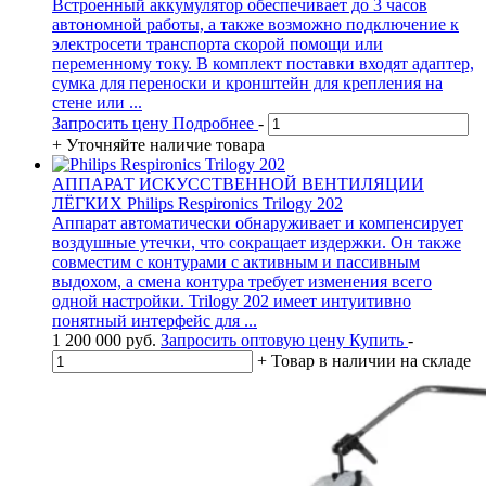
Встроенный аккумулятор обеспечивает до 3 часов
автономной работы, а также возможно подключение к
электросети транспорта скорой помощи или
переменному току. В комплект поставки входят адаптер,
сумка для переноски и кронштейн для крепления на
стене или ...
Запросить цену
Подробнее
-
+
Уточняйте наличие товара
АППАРАТ ИСКУССТВЕННОЙ ВЕНТИЛЯЦИИ
ЛЁГКИХ Philips Respironics Trilogy 202
Аппарат автоматически обнаруживает и компенсирует
воздушные утечки, что сокращает издержки. Он также
совместим с контурами с активным и пассивным
выдохом, а смена контура требует изменения всего
одной настройки. Trilogy 202 имеет интуитивно
понятный интерфейс для ...
1 200 000
руб.
Запросить оптовую цену
Купить
-
+
Товар в наличии на складе