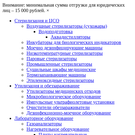
Внимание: минимальная сумма отгрузки для юридических
лиц – 15 000 рублей.
×
Стерилизация и ЦСО
Воздушные стерилизаторы (сухожары)
Водоподготовка
Аквадистилляторы
Инкубаторы для биологических индикаторов
Моечно дезинфицирующие машины
Низкотемпературные стерилизаторы
Паровые стерилизаторы
Промышленные стерилизаторы
Сушильные шкафы медицинские
Термозапаивающие машины
Этиленоксидные стерилизаторы
Утилизация и обеззараживание
Утилизаторы медицинских отходов
Микробиологическое оборудование
Импульсные ультрафиолетовые установки
Очистители обеззараживатели
Дезинфекционно-моечное оборудование
Лабораторное оборудование
Газоанализаторы
Нагревательное оборудование
Плиты нагревательные