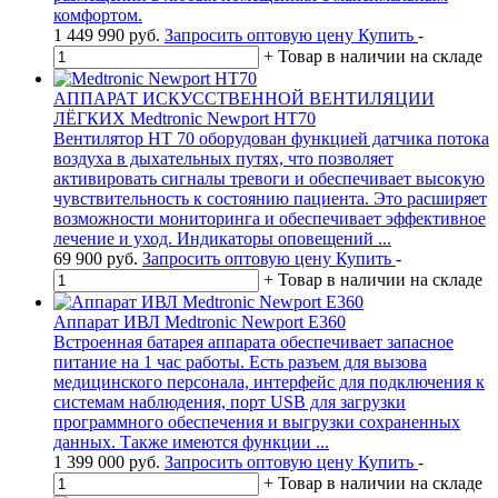
комфортом.
1 449 990
руб.
Запросить оптовую цену
Купить
-
+
Товар в наличии на складе
АППАРАТ ИСКУССТВЕННОЙ ВЕНТИЛЯЦИИ
ЛЁГКИХ Medtronic Newport HT70
Вентилятор HT 70 оборудован функцией датчика потока
воздуха в дыхательных путях, что позволяет
активировать сигналы тревоги и обеспечивает высокую
чувствительность к состоянию пациента. Это расширяет
возможности мониторинга и обеспечивает эффективное
лечение и уход. Индикаторы оповещений ...
69 900
руб.
Запросить оптовую цену
Купить
-
+
Товар в наличии на складе
Аппарат ИВЛ Medtronic Newport E360
Встроенная батарея аппарата обеспечивает запасное
питание на 1 час работы. Есть разъем для вызова
медицинского персонала, интерфейс для подключения к
системам наблюдения, порт USB для загрузки
программного обеспечения и выгрузки сохраненных
данных. Также имеются функции ...
1 399 000
руб.
Запросить оптовую цену
Купить
-
+
Товар в наличии на складе