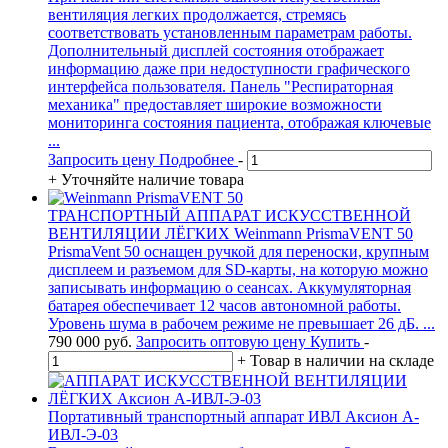
вентиляция легких продолжается, стремясь
соответствовать установленным параметрам работы.
Дополнительный дисплей состояния отображает
информацию даже при недоступности графического
интерфейса пользователя. Панель "Респираторная
механика" предоставляет широкие возможности
мониторинга состояния пациента, отображая ключевые
...
Запросить цену
Подробнее
-
+
Уточняйте наличие товара
ТРАНСПОРТНЫЙ АППАРАТ ИСКУССТВЕННОЙ
ВЕНТИЛЯЦИИ ЛЁГКИХ Weinmann PrismaVENT 50
PrismaVent 50 оснащен ручкой для переноски, крупным
дисплеем и разъемом для SD-карты, на которую можно
записывать информацию о сеансах. Аккумуляторная
батарея обеспечивает 12 часов автономной работы.
Уровень шума в рабочем режиме не превышает 26 дБ. ...
790 000
руб.
Запросить оптовую цену
Купить
-
+
Товар в наличии на складе
Портативный транспортный аппарат ИВЛ Аксион А-
ИВЛ-Э-03