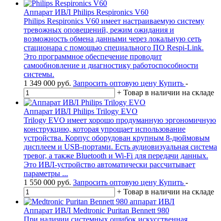
Аппарат ИВЛ Philips Respironics V60
Philips Respironics V60 имеет настраиваемую систему
тревожных оповещений, режим ожидания и
возможность обмена данными через локальную сеть
стационара с помощью специального ПО Respi-Link.
Это программное обеспечение проводит
самообновление и диагностику работоспособности
системы.
1 349 000
руб.
Запросить оптовую цену
Купить
-
+
Товар в наличии на складе
Аппарат ИВЛ Philips Trilogy EVO
Trilogy EVO имеет хорошо продуманную эргономичную
конструкцию, которая упрощает использование
устройства. Корпус оборудован крупным 8-дюймовым
дисплеем и USB-портами. Есть аудиовизуальная система
тревог, а также Bluetooth и Wi-Fi для передачи данных.
Это ИВЛ-устройство автоматически рассчитывает
параметры ...
1 550 000
руб.
Запросить оптовую цену
Купить
-
+
Товар в наличии на складе
Аппарат ИВЛ Medtronic Puritan Bennett 980
При наличии системных ошибок искусственная