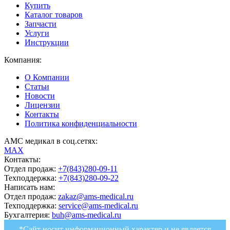
Купить
Каталог товаров
Запчасти
Услуги
Инструкции
Компания:
О Компании
Статьи
Новости
Лицензии
Контакты
Политика конфиденциальности
АМС медикал в соц.сетях:
MAX
Контакты:
Отдел продаж:
+7(843)280-09-11
Техподдержка:
+7(843)280-09-22
Написать нам:
Отдел продаж:
zakaz@ams-medical.ru
Техподдержка:
service@ams-medical.ru
Бухгалтерия:
buh@ams-medical.ru
*Сайт носит информационный характер и не является