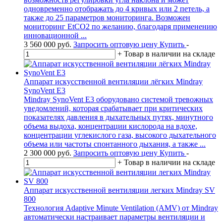
одновременно отображать до 4 кривых или 2 петель, а
также до 25 параметров мониторинга. Возможен
мониторинг EtCО2 по желанию, благодаря применению
инновационной ...
3 560 000
руб.
Запросить оптовую цену
Купить
-
+
Товар в наличии на складе
Аппарат искусственной вентиляции лёгких Mindray
SynoVent E3
Mindray SynoVent E3 оборудовано системой тревожных
уведомлений, которая срабатывает при критических
показателях давления в дыхательных путях, минутного
объема выдоха, концентрации кислорода на вдохе,
концентрации углекислого газа, высокого дыхательного
объема или частоты спонтанного дыхания, а также ...
2 300 000
руб.
Запросить оптовую цену
Купить
-
+
Товар в наличии на складе
Аппарат искусственной вентиляции легких Mindray SV
800
Технология Adaptive Minute Ventilation (AMV) от Mindray
автоматически настраивает параметры вентиляции и