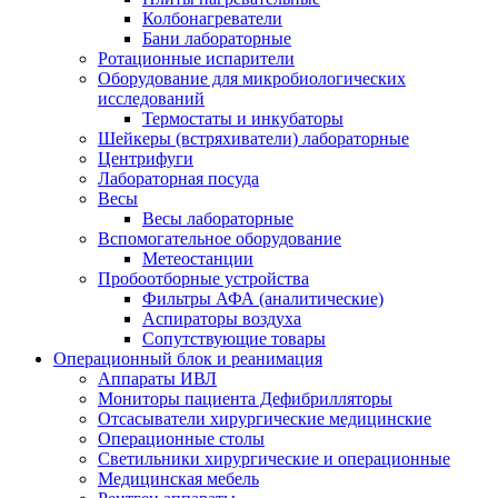
Колбонагреватели
Бани лабораторные
Ротационные испарители
Оборудование для микробиологических
исследований
Термостаты и инкубаторы
Шейкеры (встряхиватели) лабораторные
Центрифуги
Лабораторная посуда
Весы
Весы лабораторные
Вспомогательное оборудование
Метеостанции
Пробоотборные устройства
Фильтры АФА (аналитические)
Аспираторы воздуха
Сопутствующие товары
Операционный блок и реанимация
Аппараты ИВЛ
Мониторы пациента Дефибрилляторы
Отсасыватели хирургические медицинские
Операционные столы
Светильники хирургические и операционные
Медицинская мебель