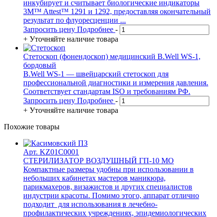
инкубирует и считывает биологические индикаторы
3M™ Attest™ 1291 и 1292, предоставляя окончательный
результат по флуоресценции ...
Запросить цену
Подробнее
-
+
Уточняйте наличие товара
Стетоскоп (фонендоскоп) медицинский B.Well WS-1,
бордовый
B.Well WS-1 — швейцарский стетоскоп для
профессиональной диагностики и измерения давления.
Соответствует стандартам ISO и требованиям РФ.
Запросить цену
Подробнее
-
+
Уточняйте наличие товара
Похожие товары
Арт. KZ01C0001
СТЕРИЛИЗАТОР ВОЗДУШНЫЙ ГП-10 МО
Компактные размеры удобны при использовании в
небольших кабинетах мастеров маникюра,
парикмахеров, визажистов и других специалистов
индустрии красоты. Помимо этого, аппарат отлично
подходит для использования в лечебно-
профилактических учреждениях, эпидемиологических