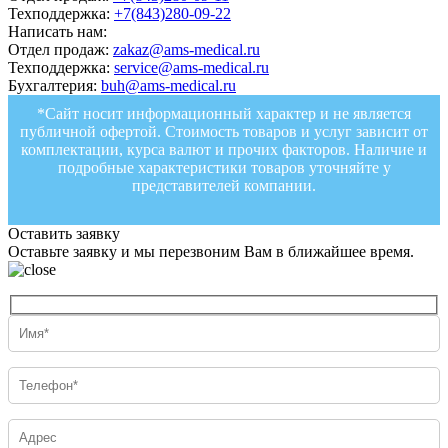
Техподдержка:
+7(843)280-09-22
Написать нам:
Отдел продаж:
zakaz@ams-medical.ru
Техподдержка:
service@ams-medical.ru
Бухгалтерия:
buh@ams-medical.ru
*Сайт носит информационный характер и не является
публичной офертой. Стоимость товаров и услуг зависит от
комплектации, курса валют и прочих факторов. Наличие и
подробные характеристики товаров уточняйте у
представителей компании.
Оставить заявку
Оставьте заявку и мы перезвоним Вам в ближайшее время.