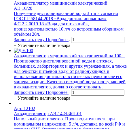
Аквадистиллятор медицинский электрический
АЭ-10/20
Получение дистиллированной воды 3 типа согласно
ГОСТ Р 58144-2018 «Вода дистиллированная»
ФС.2.2.0019.18 «Вода для инъекций»,
производительностью 10 л/ч со встроенным сборником
объёмом 20л.
Запросить цену
Подробнее
-
+
Уточняйте наличие товара
Аквадистиллятор медицинский электрический на 100л.
Производство дистиллированной воды в аптеках,
больницах, лабораториях и других учреждениях, а также
для очистки питьевой воды от радионуклидов и
использования дистиллята в питьевых целях после его
минерализации. Качество исходной воды, поступающей
в аквадистиллятор, должно соответствовать ...
Запросить цену
Подробнее
-
+
Уточняйте наличие товара
Арт. 12102
Аквадистиллятор АЭ-14-Я-ФП-01
Напольный дистиллятор. Производительность при
номинальном напряжении, 5 л/ч, доставка по всей РФ и