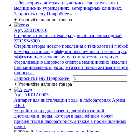
лабораториях, аптеках, научно-исследовательских и
медицинских учреждениях, ветеринарных клиниках.
Запросить цену
Подробнее
-
+
Уточняйте наличие товара
Арт. ZS01D0010
Стерилизатор низкотемпературный этиленоксидный
ZEOSS-6000
Стерилизаторы нового поколения с технологией гибкой
камеры и газовой диффузии обеспечивают безопасную,
эффективную и экологичную низкотемпературную
стерилизацию широкого спектра медицинских изделий
при минимальном расходе газа и полной автоматизации
процесса.
Запросить цену
Подробнее
-
+
Уточняйте наличие товара
Арт. AR01A0005
Аппарат для дистилляции воды в лабораториях Армед
HR-1
Устройство предназначено для эффективной
дистилляции воды, которая в дальнейшем может
применяться в лабораториях, а также в промышленных
целях
9 390
руб.
Запросить оптовую цену
Купить
-