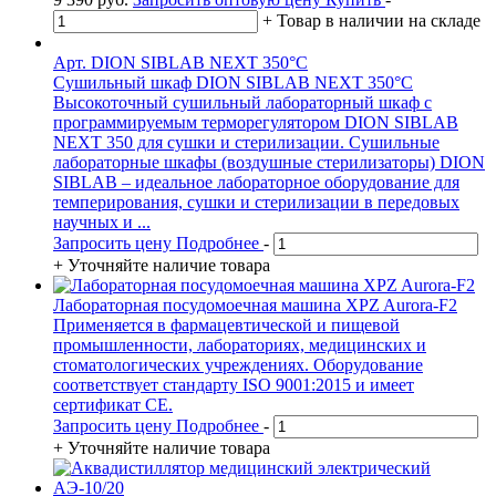
+
Товар в наличии на складе
Арт. DION SIBLAB NEXT 350°С
Сушильный шкаф DION SIBLAB NEXT 350°С
Высокоточный сушильный лабораторный шкаф с
программируемым терморегулятором DION SIBLAB
NEXT 350 для сушки и стерилизации. Сушильные
лабораторные шкафы (воздушные стерилизаторы) DION
SIBLAB – идеальное лабораторное оборудование для
темперирования, сушки и стерилизации в передовых
научных и ...
Запросить цену
Подробнее
-
+
Уточняйте наличие товара
Лабораторная посудомоечная машина XPZ Aurora-F2
Применяется в фармацевтической и пищевой
промышленности, лабораториях, медицинских и
стоматологических учреждениях. Оборудование
соответствует стандарту ISO 9001:2015 и имеет
сертификат CE.
Запросить цену
Подробнее
-
+
Уточняйте наличие товара