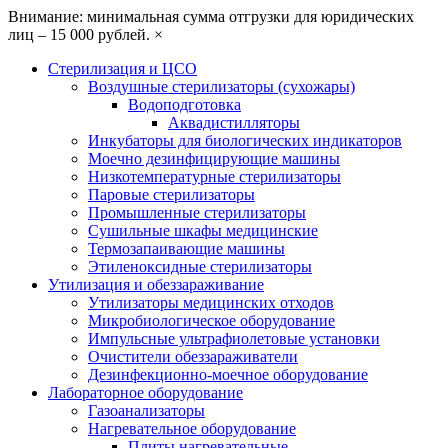
Внимание: минимальная сумма отгрузки для юридических
лиц – 15 000 рублей.
×
Стерилизация и ЦСО
Воздушные стерилизаторы (сухожары)
Водоподготовка
Аквадистилляторы
Инкубаторы для биологических индикаторов
Моечно дезинфицирующие машины
Низкотемпературные стерилизаторы
Паровые стерилизаторы
Промышленные стерилизаторы
Сушильные шкафы медицинские
Термозапаивающие машины
Этиленоксидные стерилизаторы
Утилизация и обеззараживание
Утилизаторы медицинских отходов
Микробиологическое оборудование
Импульсные ультрафиолетовые установки
Очистители обеззараживатели
Дезинфекционно-моечное оборудование
Лабораторное оборудование
Газоанализаторы
Нагревательное оборудование
Плиты нагревательные