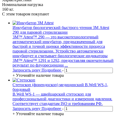
Номинальная нагрузка
160 кг.
С этим товаром покупают
Инкубатор биологический быстрого чтения 3М Attest
290 для паровой стерилизации
3M™ Attest™ 290 — это высокотехнологичный
автоматический инкубатор, предназначенный для
быстрой и точной оценки эффективности процесса
паровой стерилизации. Устройство автоматически
инкубирует и считывает биологические индикаторы
3M™ Attest™ 1291 и 1292, предоставляя окончательный
результат по флуоресценции ...
Запросить цену
Подробнее
-
+
Уточняйте наличие товара
Стетоскоп (фонендоскоп) медицинский B.Well WS-1,
бордовый
B.Well WS-1 — швейцарский стетоскоп для
профессиональной диагностики и измерения давления.
Соответствует стандартам ISO и требованиям РФ.
Запросить цену
Подробнее
-
+
Уточняйте наличие товара