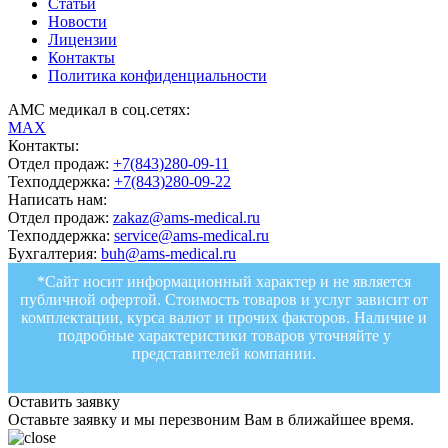
Статьи
Новости
Лицензии
Контакты
Политика конфиденциальности
АМС медикал в соц.сетях:
MAX
Контакты:
Отдел продаж:
+7(843)280-09-11
Техподдержка:
+7(843)280-09-22
Написать нам:
Отдел продаж:
zakaz@ams-medical.ru
Техподдержка:
service@ams-medical.ru
Бухгалтерия:
buh@ams-medical.ru
*Сайт носит информационный характер и не является
публичной офертой. Стоимость товаров и услуг зависит от
комплектации, курса валют и прочих факторов. Наличие и
подробные характеристики товаров уточняйте у
представителей компании.
Оставить заявку
Оставьте заявку и мы перезвоним Вам в ближайшее время.