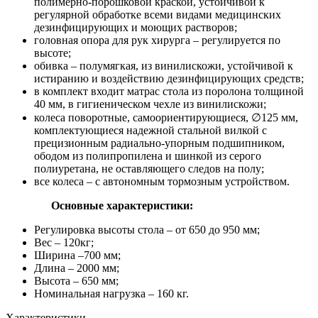
полимерно-порошковой краской, устойчивой к
регулярной обработке всеми видами медицинских
дезинфицирующих и моющих растворов;
головная опора для рук хирурга – регулируется по
высоте;
обивка – полумягкая, из винилискожи, устойчивой к
истиранию и воздействию дезинфицирующих средств;
в комплект входит матрас стола из поролона толщиной
40 мм, в гигиеническом чехле из винилискожи;
колеса поворотные, самоориентирующиеся, ∅125 мм,
комплектующиеся надежной стальной вилкой с
прецизионным радиально-упорным подшипником,
ободом из полипропилена и шинкой из серого
полиуретана, не оставляющего следов на полу;
все колеса – с автономным тормозным устройством.
Основные характеристики:
Регулировка высоты стола – от 650 до 950 мм;
Вес – 120кг;
Ширина –700 мм;
Длина – 2000 мм;
Высота – 650 мм;
Номинальная нагрузка – 160 кг.
Характеристики