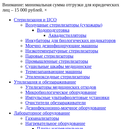
Внимание: минимальная сумма отгрузки для юридических
лиц – 15 000 рублей.
×
Стерилизация и ЦСО
Воздушные стерилизаторы (сухожары)
Водоподготовка
Аквадистилляторы
Инкубаторы для биологических индикаторов
Моечно дезинфицирующие машины
Низкотемпературные стерилизаторы
Паровые стерилизаторы
Промышленные стерилизаторы
Сушильные шкафы медицинские
Термозапаивающие машины
Этиленоксидные стерилизаторы
Утилизация и обеззараживание
Утилизаторы медицинских отходов
Микробиологическое оборудование
Импульсные ультрафиолетовые установки
Очистители обеззараживатели
Дезинфекционно-моечное оборудование
Лабораторное оборудование
Газоанализаторы
Нагревательное оборудование
Плиты нагревательные