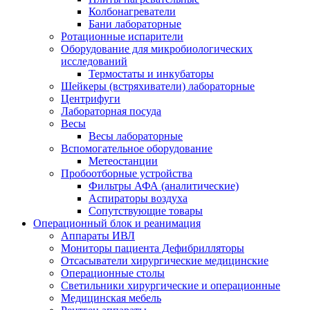
Колбонагреватели
Бани лабораторные
Ротационные испарители
Оборудование для микробиологических
исследований
Термостаты и инкубаторы
Шейкеры (встряхиватели) лабораторные
Центрифуги
Лабораторная посуда
Весы
Весы лабораторные
Вспомогательное оборудование
Метеостанции
Пробоотборные устройства
Фильтры АФА (аналитические)
Аспираторы воздуха
Сопутствующие товары
Операционный блок и реанимация
Аппараты ИВЛ
Мониторы пациента Дефибрилляторы
Отсасыватели хирургические медицинские
Операционные столы
Светильники хирургические и операционные
Медицинская мебель