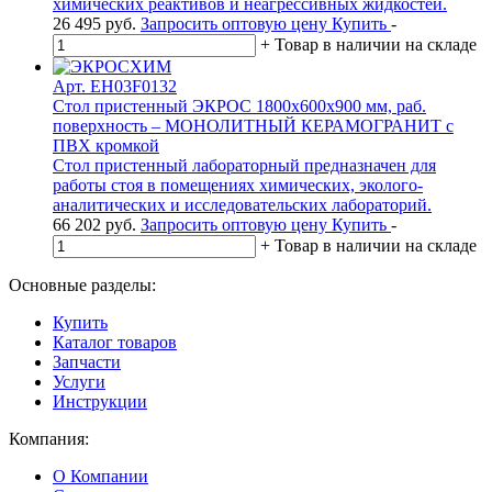
химических реактивов и неагрессивных жидкостей.
26 495
руб.
Запросить оптовую цену
Купить
-
+
Товар в наличии на складе
Арт. EH03F0132
Стол пристенный ЭКРОС 1800х600х900 мм, раб.
поверхность – МОНОЛИТНЫЙ КЕРАМОГРАНИТ с
ПВХ кромкой
Стол пристенный лабораторный предназначен для
работы стоя в помещениях химических, эколого-
аналитических и исследовательских лабораторий.
66 202
руб.
Запросить оптовую цену
Купить
-
+
Товар в наличии на складе
Основные разделы:
Купить
Каталог товаров
Запчасти
Услуги
Инструкции
Компания:
О Компании