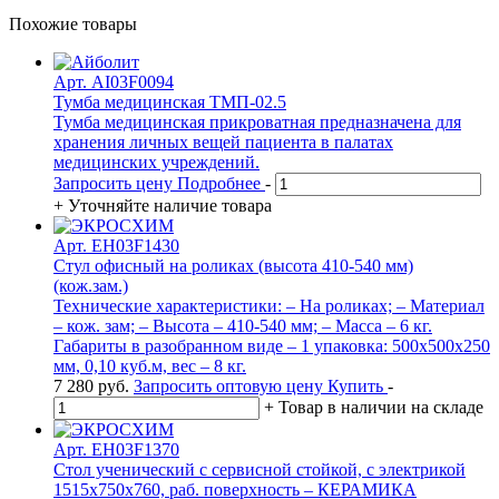
Похожие товары
Арт. AI03F0094
Тумба медицинская ТМП-02.5
Тумба медицинская прикроватная предназначена для
хранения личных вещей пациента в палатах
медицинских учреждений.
Запросить цену
Подробнее
-
+
Уточняйте наличие товара
Арт. EH03F1430
Стул офисный на роликах (высота 410-540 мм)
(кож.зам.)
Технические характеристики: – На роликах; – Материал
– кож. зам; – Высота – 410-540 мм; – Масса – 6 кг.
Габариты в разобранном виде – 1 упаковка: 500х500х250
мм, 0,10 куб.м, вес – 8 кг.
7 280
руб.
Запросить оптовую цену
Купить
-
+
Товар в наличии на складе
Арт. EH03F1370
Стол ученический с сервисной стойкой, с электрикой
1515х750х760, раб. поверхность – КЕРАМИКА