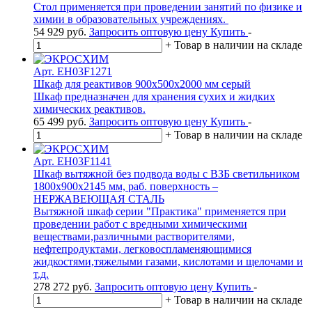
Стол применяется при проведении занятий по физике и
химии в образовательных учреждениях.
54 929
руб.
Запросить оптовую цену
Купить
-
+
Товар в наличии на складе
Арт. EH03F1271
Шкаф для реактивов 900х500х2000 мм серый
Шкаф предназначен для хранения сухих и жидких
химических реактивов.
65 499
руб.
Запросить оптовую цену
Купить
-
+
Товар в наличии на складе
Арт. EH03F1141
Шкаф вытяжной без подвода воды с ВЗБ светильником
1800х900х2145 мм, раб. поверхность –
НЕРЖАВЕЮЩАЯ СТАЛЬ
Вытяжной шкаф серии "Практика" применяется при
проведении работ с вредными химическими
веществами,различными растворителями,
нефтепродуктами, легковоспламеняющимися
жидкостями,тяжелыми газами, кислотами и щелочами и
т.д.
278 272
руб.
Запросить оптовую цену
Купить
-
+
Товар в наличии на складе