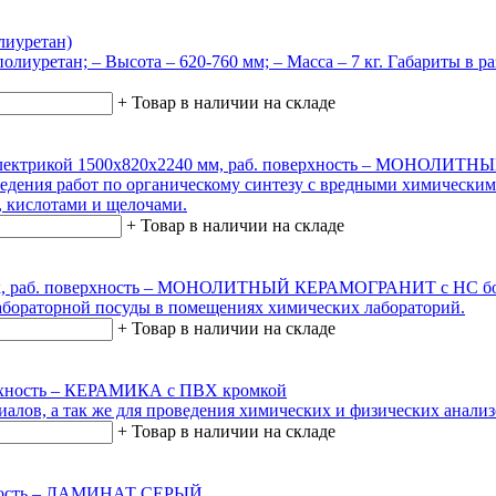
лиуретан)
олиуретан; – Высота – 620-760 мм; – Масса – 7 кг. Габариты в ра
+
Товар в наличии на складе
 с электрикой 1500х820х2240 мм, раб. поверхность – МОНОЛ
едения работ по органическому синтезу с вредными химически
 кислотами и щелочами.
+
Товар в наличии на складе
тик, раб. поверхность – МОНОЛИТНЫЙ КЕРАМОГРАНИТ с НС б
бораторной посуды в помещениях химических лабораторий.
+
Товар в наличии на складе
ерхность – КЕРАМИКА с ПВХ кромкой
алов, а так же для проведения химических и физических анализ
+
Товар в наличии на складе
рхность – ЛАМИНАТ СЕРЫЙ