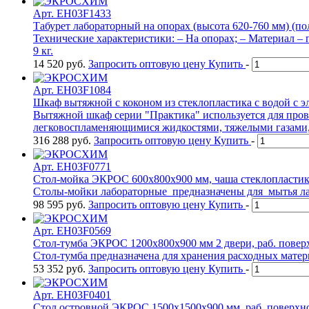
Арт. EH03F1433
Табурет лабораторный на опорах (высота 620-760 мм) (по
Технические характеристики: – На опорах; – Материал – п
9 кг.
14 520
руб.
Запросить оптовую цену
Купить
-
Арт. EH03F1084
Шкаф вытяжной с коконом из стеклопластика с водой
Вытяжной шкаф серии "Практика" используется для пров
легковоспламеняющимися жидкостями, тяжелыми газами,
316 288
руб.
Запросить оптовую цену
Купить
-
Арт. EH03F0771
Стол-мойка ЭКРОС 600х800х900 мм, чаша стеклоплас
Столы-мойки лабораторные предназначены для мытья ла
98 595
руб.
Запросить оптовую цену
Купить
-
Арт. EH03F0569
Стол-тумба ЭКРОС 1200х800х900 мм 2 двери, раб. пов
Стол-тумба предназначена для хранения расходных матери
53 352
руб.
Запросить оптовую цену
Купить
-
Арт. EH03F0401
Стол островной ЭКРОС 1500х1500х900 мм, раб. пове