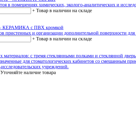
тоя в помещениях химических, эколого-аналитических и исслед
+
Товар в наличии на складе
ть – КЕРАМИКА с ПВХ кромкой
лов пристенных и организации дополнительной поверхности для
+
Товар в наличии на складе
х материалов: с тремя стеклянными полками и стеклянной две
значенные для стоматологических кабинетов со смешанным при
-исследовательских учреждений.
Уточняйте наличие товара