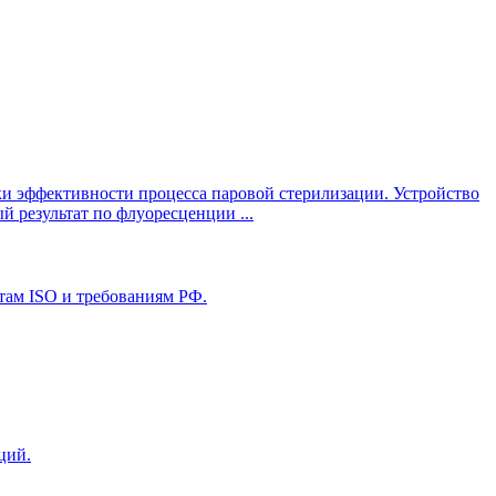
и эффективности процесса паровой стерилизации. Устройство
 результат по флуоресценции ...
там ISO и требованиям РФ.
ций.