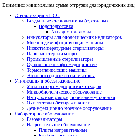
Внимание: минимальная сумма отгрузки для юридических лиц 
Стерилизация и ЦСО
Воздушные стерилизаторы (сухожары)
Водоподготовка
Аквадистилляторы
Инкубаторы для биологических индикаторов
Моечно дезинфицирующие машины
Низкотемпературные стерилизаторы
Паровые стерилизаторы
Промышленные стерилизаторы
Сушильные шкафы медицинские
Термозапаивающие машины
Этиленоксидные стерилизаторы
Утилизация и обеззараживание
Утилизаторы медицинских отходов
Микробиологическое оборудование
Импульсные ультрафиолетовые установки
Очистители обеззараживатели
Дезинфекционно-моечное оборудование
Лабораторное оборудование
Газоанализаторы
Нагревательное оборудование
Плиты нагревательные
Колбонагреватели