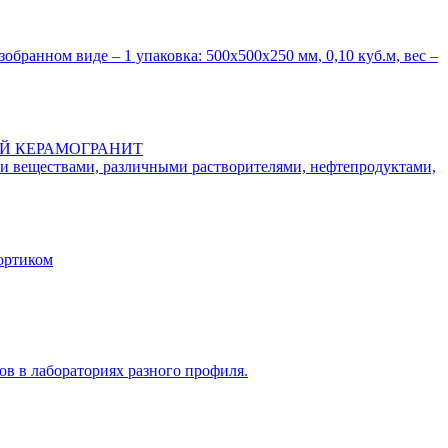
зобранном виде – 1 упаковка: 500х500х250 мм, 0,10 куб.м, вес –
ИТНЫЙ КЕРАМОГРАНИТ
ми веществами, различными растворителями, нефтепродуктами,
ортиком
ов в лабораториях разного профиля.