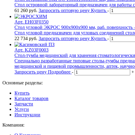
Стол островной лабораторный предназначен для работы с
61 260
руб.
Запросить оптовую цену
Купить
-
Арт. EH03F0350
Стол угловой ЭКРОС 900х900х900 мм, раб. поверхнос
Стол угловой предназначен для угловых соединений сто
22 734
руб.
Запросить оптовую цену
Купить
-
Арт. KZ03F0003
Стол-тумба медицинский для хранения стоматологически
Специально разработанные типовые столы-тумбы предна
медицинской и пищевой промышленности, аптек, научно
Запросить цену
Подробнее
-
+
Основные разделы:
Купить
Каталог товаров
Запчасти
Услуги
Инструкции
Компания: