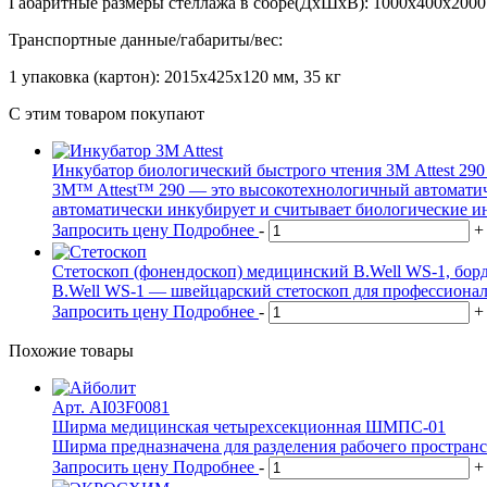
Габаритные размеры стеллажа в сборе(ДхШхВ): 1000х400х2000
Транспортные данные/габариты/вес:
1 упаковка (картон): 2015х425х120 мм, 35 кг
С этим товаром покупают
Инкубатор биологический быстрого чтения 3М Attest 290
3M™ Attest™ 290 — это высокотехнологичный автоматиче
автоматически инкубирует и считывает биологические ин
Запросить цену
Подробнее
-
+
Стетоскоп (фонендоскоп) медицинский B.Well WS-1, бор
B.Well WS-1 — швейцарский стетоскоп для профессионал
Запросить цену
Подробнее
-
+
Похожие товары
Арт. AI03F0081
Ширма медицинская четырехсекционная ШМПС-01
Ширма предназначена для разделения рабочего пространс
Запросить цену
Подробнее
-
+