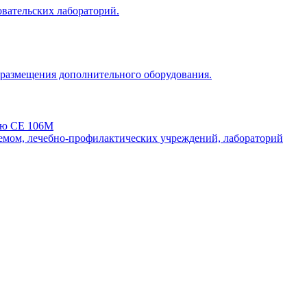
овательских лабораторий.
 размещения дополнительного оборудования.
рью СЕ 106М
емом, лечебно-профилактических учреждений, лабораторий