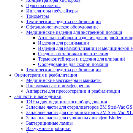
Концентраторы кислорода
Пульсоксиметры
Ингаляторы небулайзеры
Тонометры
Технические средства реабилитации
Офтальмологическое оборудование
Медицинские изделия для экстренной помощи
Аптечки, наборы и изделия для первой помо
Изделия для реанимации
Изделия для иммобилизации и медицинской 
Средства остановки кровотечения
Термоконтейнеры и изделия для вливаний
Оборудование для скорой помощи
Технические средства реабилитации
Физиотерапия и реабилитация
Медицинские массажёры и манжеты
Пневмомассаж и лимфодренаж
Аппараты для прессотерапии и реабилитации
Запчасти и расходники
ТЭНы для медицинского оборудования
Запасные части для стерилизаторов 3M Steri-Vac GS 
Запасные части для стерилизаторов 3М Steri-Vac XL 
Запасные части для сушильных шкафов Binder
Бактерицидные лампы
Вакуумные пробирки