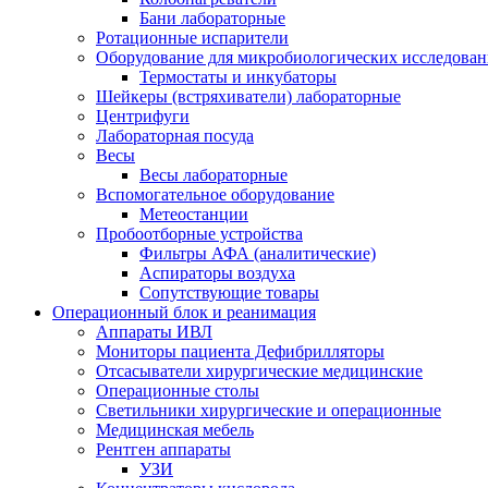
Бани лабораторные
Ротационные испарители
Оборудование для микробиологических исследова
Термостаты и инкубаторы
Шейкеры (встряхиватели) лабораторные
Центрифуги
Лабораторная посуда
Весы
Весы лабораторные
Вспомогательное оборудование
Метеостанции
Пробоотборные устройства
Фильтры АФА (аналитические)
Аспираторы воздуха
Сопутствующие товары
Операционный блок и реанимация
Аппараты ИВЛ
Мониторы пациента Дефибрилляторы
Отсасыватели хирургические медицинские
Операционные столы
Светильники хирургические и операционные
Медицинская мебель
Рентген аппараты
УЗИ