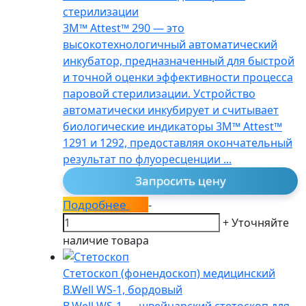
стерилизации
3M™ Attest™ 290 — это
высокотехнологичный автоматический
инкубатор, предназначенный для быстрой
и точной оценки эффективности процесса
паровой стерилизации. Устройство
автоматически инкубирует и считывает
биологические индикаторы 3M™ Attest™
1291 и 1292, предоставляя окончательный
результат по флуоресценции ...
Запросить цену
Подробнее
-
+
Уточняйте
наличие товара
Стетоскоп (фонендоскоп) медицинский
B.Well WS-1, бордовый
B.Well WS-1 — швейцарский стетоскоп для