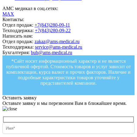
АМС медикал в соц.сетях:
MAX
Контакты:
Отдел продаж:
+7(843)280-09-11
Техподдержка:
+7(843)280-09-22
Написать нам:
Отдел продаж:
zakaz@ams-medical.ru
Техподдержка:
service@ams-medical.ru
Бухгалтерия:
buh@ams-medical.ru
*Сайт носит информационный характер и не является
публичной офертой. Стоимость товаров и услуг зависит от
комплектации, курса валют и прочих факторов. Наличие и
подробные характеристики товаров уточняйте у
представителей компании.
Оставить заявку
Оставьте заявку и мы перезвоним Вам в ближайшее время.