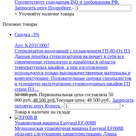
Соответствует стандартам ISO и требованиям РФ.
Запросить цену
Подробнее
-
+
Уточняйте наличие товара
Похожие товары
Скидка
-3%
Арт. KZ01C0007
Стерилизатор воздушный с охлаждением ГП-80-Ох ПЗ
Данная линейка стерилизаторов включает в себя все
современные технологии и наработки в области
температурных шкафов, а при изготовлении
используются только высококачественные материалы и
комплектующие. Положительные оценки специалистов
и успешную эксплуатацию суховоздушных шкафов ГП
серии ПЗ ...
50 000
руб.
Первоначальная цена составляла 50
000 руб..
48 500
руб.
Текущая цена: 48 500 руб..
Запросить
оптовую цену
Купить
-
+
Товар в наличии на складе
Упаковочная машина Easyseal EF-008B
Медицинская упаковочная машина Easyseal EF008B
обладает следующими характеристиками: Длина