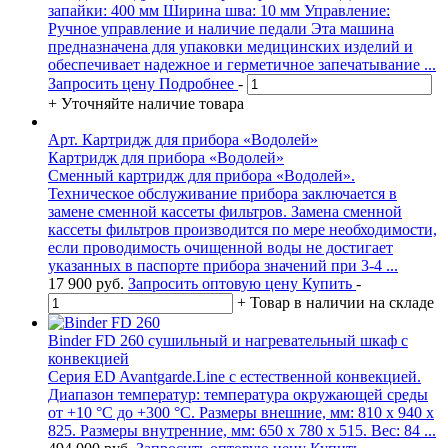
запайки: 400 мм Ширина шва: 10 мм Управление:
Ручное управление и наличие педали Эта машина
предназначена для упаковки медицинских изделий и
обеспечивает надежное и герметичное запечатывание ...
Запросить цену
Подробнее
-
+
Уточняйте наличие товара
Арт. Картридж для прибора «Водолей»
Картридж для прибора «Водолей»
Сменный картридж для прибора «Водолей».
Техническое обслуживание прибора заключается в
замене сменной кассеты фильтров. Замена сменной
кассеты фильтров производится по мере необходимости,
если проводимость очищенной воды не достигает
указанных в паспорте прибора значений при 3-4 ...
17 900
руб.
Запросить оптовую цену
Купить
-
+
Товар в наличии на складе
Binder FD 260 сушильный и нагревательный шкаф с
конвекцией
Серия ED Avantgarde.Line с естественной конвекцией.
Диапазон температур: температура окружающей среды
от +10 °C до +300 °C. Размеры внешние, мм: 810 x 940 x
825. Размеры внутренние, мм: 650 x 780 x 515. Вес: 84 ...