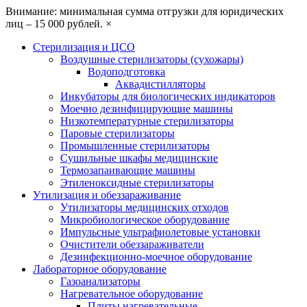
Внимание: минимальная сумма отгрузки для юридических
лиц – 15 000 рублей.
×
Стерилизация и ЦСО
Воздушные стерилизаторы (сухожары)
Водоподготовка
Аквадистилляторы
Инкубаторы для биологических индикаторов
Моечно дезинфицирующие машины
Низкотемпературные стерилизаторы
Паровые стерилизаторы
Промышленные стерилизаторы
Сушильные шкафы медицинские
Термозапаивающие машины
Этиленоксидные стерилизаторы
Утилизация и обеззараживание
Утилизаторы медицинских отходов
Микробиологическое оборудование
Импульсные ультрафиолетовые установки
Очистители обеззараживатели
Дезинфекционно-моечное оборудование
Лабораторное оборудование
Газоанализаторы
Нагревательное оборудование
Плиты нагревательные