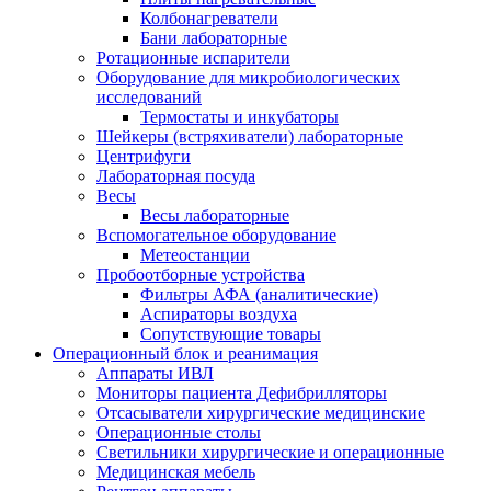
Колбонагреватели
Бани лабораторные
Ротационные испарители
Оборудование для микробиологических
исследований
Термостаты и инкубаторы
Шейкеры (встряхиватели) лабораторные
Центрифуги
Лабораторная посуда
Весы
Весы лабораторные
Вспомогательное оборудование
Метеостанции
Пробоотборные устройства
Фильтры АФА (аналитические)
Аспираторы воздуха
Сопутствующие товары
Операционный блок и реанимация
Аппараты ИВЛ
Мониторы пациента Дефибрилляторы
Отсасыватели хирургические медицинские
Операционные столы
Светильники хирургические и операционные
Медицинская мебель