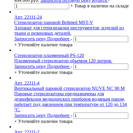
494 000
руб.
Запросить оптовую цену
Купить
-
+
Товар в наличии на складе
Арт. 22111-24
Стерилизатор паровой Belimed MST-V
Аппарат для стерилизации инструментов, изделий из
ткани и резиновых деталей.
Запросить цену
Подробнее
-
+
Уточняйте наличие товара
Стерилизатор плазменный PS-120
Плазменный стерилизатор объемом 120 литров.
Запросить цену
Подробнее
-
+
Уточняйте наличие товара
Арт. 22111-4
Вертикальный паровой стерилизатор NUVE NC 90 M
Паровые стерилизаторы предназначены для
дезинфекции медицинских приборов водяным паром,
работает под давлением при температуре от 120 до 134
°С.
Запросить цену
Подробнее
-
+
Уточняйте наличие товара
Арт. 22111-2