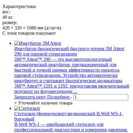
Характеристики
вес:
40 кг.
размер:
420 × 320 × 1080 мм (д×ш×в)
С этим товаром покупают
Инкубатор биологический быстрого чтения 3М Attest
290 для паровой стерилизации
3M™ Attest™ 290 — это высокотехнологичный
автоматический инкубатор, предназначенный для
быстрой и точной оценки эффективности процесса
паровой стерилизации. Устройство автоматически
инкубирует и считывает биологические индикаторы
3M™ Attest™ 1291 и 1292, предоставляя окончательный
результат по флуоресценции ...
Запросить цену
Подробнее
-
+
Уточняйте наличие товара
Стетоскоп (фонендоскоп) медицинский B.Well WS-1,
бордовый
B.Well WS-1 — швейцарский стетоскоп для
профессиональной диагностики и измерения давления.