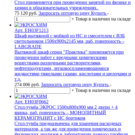
Стол применяется при проведении занятий по физике и
химии в образовательных учреждениях.
75 120
руб.
Запросить оптовую цену
Купить
-
+
Товар в наличии на складе
Арт. EH03F1213
Шкаф вытяжной с мойкой из НС и смесителем с ВЗБ
светильником 1500х900х2145 мм, раб. поверхность –
LABGRADE
Вытяжной шкаф серии "Практика" применяется при
проведении работ с вредными химическими
веществами,различными растворителями,
нефтепродуктами, легковоспламеняющимися
жидкостями,тяжелыми газами, кислотами и щелочами и
т.д.
274 006
руб.
Запросить оптовую цену
Купить
-
+
Товар в наличии на складе
Арт. EH03F0662
Стол-тумба ЭКРОС 1500х800х900 мм 2 двери + 4
ящика, раб. поверхность – МОНОЛИТНЫЙ
КЕРАМОГРАНИТ с НС бортиком
Стол-тумба предназначена для хранения расходных
материалов, а так же для проведения химических и
физических анализов в лабораториях разного профиля.