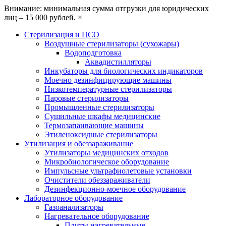
Внимание: минимальная сумма отгрузки для юридических
лиц – 15 000 рублей.
×
Стерилизация и ЦСО
Воздушные стерилизаторы (сухожары)
Водоподготовка
Аквадистилляторы
Инкубаторы для биологических индикаторов
Моечно дезинфицирующие машины
Низкотемпературные стерилизаторы
Паровые стерилизаторы
Промышленные стерилизаторы
Сушильные шкафы медицинские
Термозапаивающие машины
Этиленоксидные стерилизаторы
Утилизация и обеззараживание
Утилизаторы медицинских отходов
Микробиологическое оборудование
Импульсные ультрафиолетовые установки
Очистители обеззараживатели
Дезинфекционно-моечное оборудование
Лабораторное оборудование
Газоанализаторы
Нагревательное оборудование
Плиты нагревательные