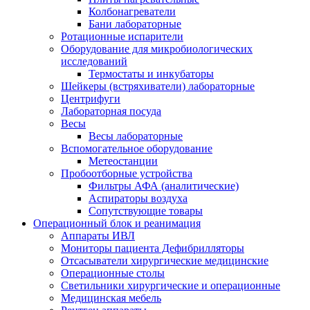
Колбонагреватели
Бани лабораторные
Ротационные испарители
Оборудование для микробиологических
исследований
Термостаты и инкубаторы
Шейкеры (встряхиватели) лабораторные
Центрифуги
Лабораторная посуда
Весы
Весы лабораторные
Вспомогательное оборудование
Метеостанции
Пробоотборные устройства
Фильтры АФА (аналитические)
Аспираторы воздуха
Сопутствующие товары
Операционный блок и реанимация
Аппараты ИВЛ
Мониторы пациента Дефибрилляторы
Отсасыватели хирургические медицинские
Операционные столы
Светильники хирургические и операционные
Медицинская мебель