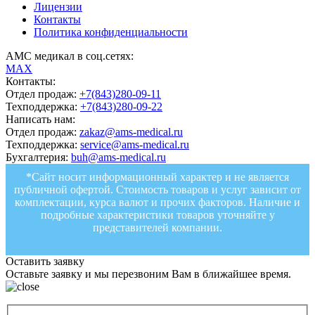
Лицензии
Контакты
Политика конфиденциальности
АМС медикал в соц.сетях:
MAX
Контакты:
Отдел продаж:
+7(843)280-09-11
Техподдержка:
+7(843)280-09-22
Написать нам:
Отдел продаж:
zakaz@ams-medical.ru
Техподдержка:
service@ams-medical.ru
Бухгалтерия:
buh@ams-medical.ru
*Сайт носит информационный характер и не является
публичной офертой. Стоимость товаров и услуг зависит от
комплектации, курса валют и прочих факторов. Наличие и
подробные характеристики товаров уточняйте у
представителей компании.
Оставить заявку
Оставьте заявку и мы перезвоним Вам в ближайшее время.