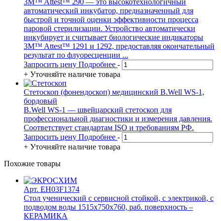
3M™ Attest™ 290 — это высокотехнологичный
автоматический инкубатор, предназначенный для
быстрой и точной оценки эффективности процесса
паровой стерилизации. Устройство автоматически
инкубирует и считывает биологические индикаторы
3M™ Attest™ 1291 и 1292, предоставляя окончательный
результат по флуоресценции ...
Запросить цену
Подробнее
-
+
Уточняйте наличие товара
Стетоскоп (фонендоскоп) медицинский B.Well WS-1,
бордовый
B.Well WS-1 — швейцарский стетоскоп для
профессиональной диагностики и измерения давления.
Соответствует стандартам ISO и требованиям РФ.
Запросить цену
Подробнее
-
+
Уточняйте наличие товара
Похожие товары
Арт. EH03F1374
Стол ученический с сервисной стойкой, с электрикой, с
подводом воды 1515х750х760, раб. поверхность –
КЕРАМИКА