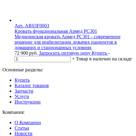
Арт. AR03F0003
Кровать функциональная Армед РС301
Медицинская кровать Армед РС301 - современное
решение для реабилитации лежачих пациентов в
домашних и стационарных условиях
72 900
руб.
Запросить оптовую цену
Купить
-
+
Товар в наличии на складе
Основные разделы:
Купить
Каталог товаров
Запчасти
Услуги
Инструкции
Компания:
О Компании
Статьи
Новости