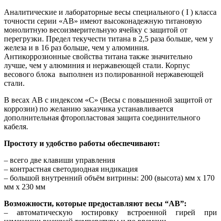
Аналитические и лабораторные весы специального ( I ) класса
точности серии «АВ» имеют высоконадежную титановую
монолитную весоизмерительную ячейку с защитой от
перегрузки. Предел текучести титана в 2,5 раза больше, чем у
железа и в 16 раз больше, чем у алюминия.
Антикоррозионные свойства титана также значительно
лучше, чем у алюминия и нержавеющей стали. Корпус
весового блока выполнен из полированной нержавеющей
стали.
В весах АВ с индексом «С» (Весы с повышенной защитой от
коррозии) по желанию заказчика устанавливается
дополнительная фторопластовая защита соединительного
кабеля.
Простоту и удобство работы обеспечивают:
– всего две клавиши управления
– контрастная светодиодная индикация
– большой внутренний объём витрины: 200 (высота) мм х 170
мм х 230 мм
Возможности, которые предоставляют весы “АВ”:
– автоматическую юстировку встроенной гирей при