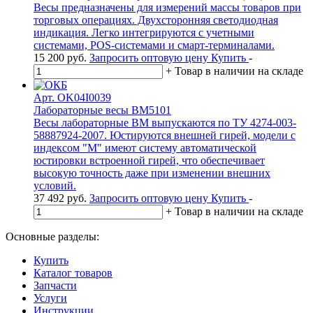
Весы предназначены для измерений массы товаров при
торговых операциях. Двухсторонняя светодиодная
индикация. Легко интегрируются с учетными
системами, POS-системами и смарт-терминалами.
15 200
руб.
Запросить оптовую цену
Купить
-
+
Товар в наличии на складе
Арт. OK04I0039
Лабораторные весы ВМ5101
Весы лабораторные ВМ выпускаются по ТУ 4274-003-
58887924-2007. Юстируются внешней гирей, модели с
индексом "М" имеют систему автоматической
юстировки встроенной гирей, что обеспечивает
высокую точность даже при изменении внешних
условий.
37 492
руб.
Запросить оптовую цену
Купить
-
+
Товар в наличии на складе
Основные разделы:
Купить
Каталог товаров
Запчасти
Услуги
Инструкции