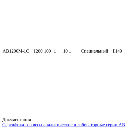
АВ1200М-1С
1200
100
1
10
1
Специальный
I
140
Документация
Сертификат на весы аналитические и лабораторные серии АВ