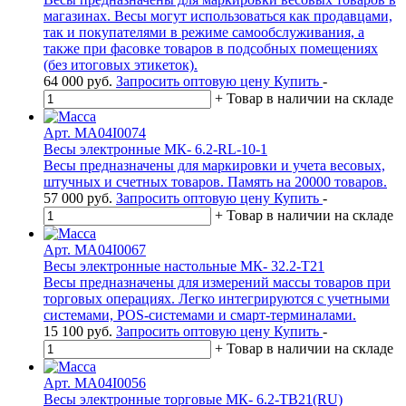
магазинах. Весы могут использоваться как продавцами,
так и покупателями в режиме самообслуживания, а
также при фасовке товаров в подсобных помещениях
(без итоговых этикеток).
64 000
руб.
Запросить оптовую цену
Купить
-
+
Товар в наличии на складе
Арт. MA04I0074
Весы электронные МК- 6.2-RL-10-1
Весы предназначены для маркировки и учета весовых,
штучных и счетных товаров. Память на 20000 товаров.
57 000
руб.
Запросить оптовую цену
Купить
-
+
Товар в наличии на складе
Арт. MA04I0067
Весы электронные настольные МК- 32.2-Т21
Весы предназначены для измерений массы товаров при
торговых операциях. Легко интегрируются с учетными
системами, POS-системами и смарт-терминалами.
15 100
руб.
Запросить оптовую цену
Купить
-
+
Товар в наличии на складе
Арт. MA04I0056
Весы электронные торговые МК- 6.2-ТВ21(RU)