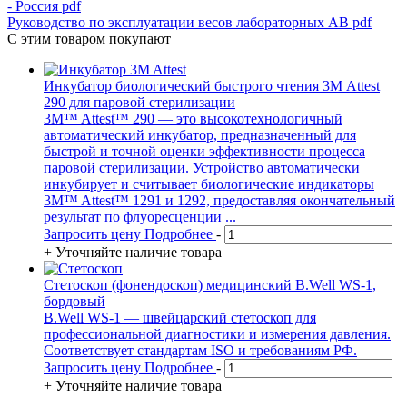
- Россия
pdf
Руководство по эксплуатации весов лабораторных АВ
pdf
С этим товаром покупают
Инкубатор биологический быстрого чтения 3М Attest
290 для паровой стерилизации
3M™ Attest™ 290 — это высокотехнологичный
автоматический инкубатор, предназначенный для
быстрой и точной оценки эффективности процесса
паровой стерилизации. Устройство автоматически
инкубирует и считывает биологические индикаторы
3M™ Attest™ 1291 и 1292, предоставляя окончательный
результат по флуоресценции ...
Запросить цену
Подробнее
-
+
Уточняйте наличие товара
Стетоскоп (фонендоскоп) медицинский B.Well WS-1,
бордовый
B.Well WS-1 — швейцарский стетоскоп для
профессиональной диагностики и измерения давления.
Соответствует стандартам ISO и требованиям РФ.
Запросить цену
Подробнее
-
+
Уточняйте наличие товара