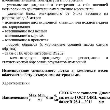
изменении внешней температуры и по времени
– уменьшение погрешности измерения за счёт внешней
юстировки по действительному значению массы гири
– удаление блока электронного от блока весового на
расстояние до 5 метров
– использование дистанционной клавиши или ножной педали
для тарирования
– взвешивание под весами
– взвешивание в каратах
– взвешивание в процентах
– подсчёт образцов (с уточнением средней массы одного
образца)
– связь с ПК через интерфейс RS232
– компьютерную программу для регистрации и
статистической обработки результатов измерений
Использование специального лотка в комплекте весов
облегчает работу с сыпучими материалами.
Характеристики
СКО.
Класс точности
Диаме
Max,
Min,
е,
Наименование
d,мг
мг, не
по ГОСТ OIML
чашки
г
мг
мг
более
R 76-1 – 2011
мм