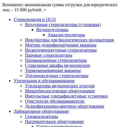
Внимание: минимальная сумма отгрузки для юридических
лиц – 15 000 рублей.
×
Стерилизация и ЦСО
Воздушные стерилизаторы (сухожары)
Водоподготовка
Аквадистилляторы
Инкубаторы для биологических индикаторов
Моечно дезинфицирующие машины
Низкотемпературные стерилизаторы
Паровые стерилизаторы
Промышленные стерилизаторы
Сушильные шкафы медицинские
Термозапаивающие машины
Этиленоксидные стерилизаторы
Утилизация и обеззараживание
Утилизаторы медицинских отходов
Микробиологическое оборудование
Импульсные ультрафиолетовые установки
Очистители обеззараживатели
Дезинфекционно-моечное оборудование
Лабораторное оборудование
Газоанализаторы
Нагревательное оборудование
Плиты нагревательные