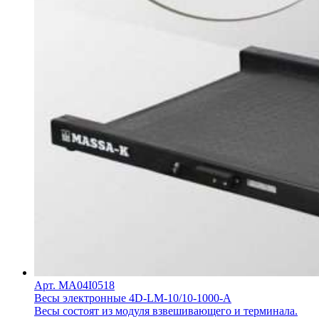
Арт. MA04I0518
Весы электронные 4D-LM-10/10-1000-A
Весы состоят из модуля взвешивающего и терминала.