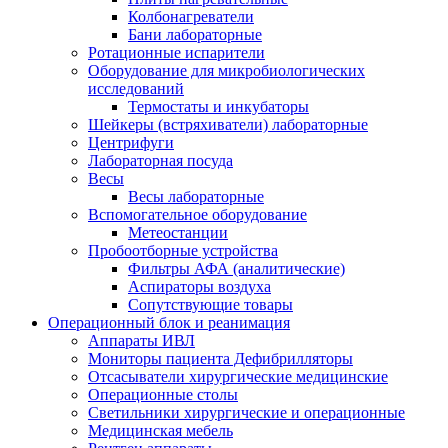
Колбонагреватели
Бани лабораторные
Ротационные испарители
Оборудование для микробиологических
исследований
Термостаты и инкубаторы
Шейкеры (встряхиватели) лабораторные
Центрифуги
Лабораторная посуда
Весы
Весы лабораторные
Вспомогательное оборудование
Метеостанции
Пробоотборные устройства
Фильтры АФА (аналитические)
Аспираторы воздуха
Сопутствующие товары
Операционный блок и реанимация
Аппараты ИВЛ
Мониторы пациента Дефибрилляторы
Отсасыватели хирургические медицинские
Операционные столы
Светильники хирургические и операционные
Медицинская мебель