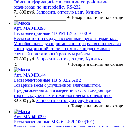
Обмен информацией с внешними устройствами
реализован по интерфейсу RS-232.
71 800
руб.
Запросить оптовую цену
Купить
-
+
Товар в наличии на складе
Арт. MA04I0298
Весы электронные 4D-PM-12/12-1000-A
Весы состоят из модуля взвешивающего и терминала.
Моноблочная грузоприемная платформа выполнена из
конструкционной стали. Терминал поддерживает
счетный и дозаторный режимы работы.
79 800
руб.
Запросить оптовую цену
Купить
-
+
Товар в наличии на складе
Арт. MA04I0144
Весы электронные TB-S-32.2-АB2
Товарные весы с улучшенной влагозащитой.
Предназначены для измерений массы товаров при
торговых, учетных и технологических операциях.
32 800
руб.
Запросить оптовую цену
Купить
-
+
Товар в наличии на складе
Арт. MA04I0099
Весы электронные МК- 6.2-S2L1000(10″)
Весы предназначены для маркировки весовых товаров в