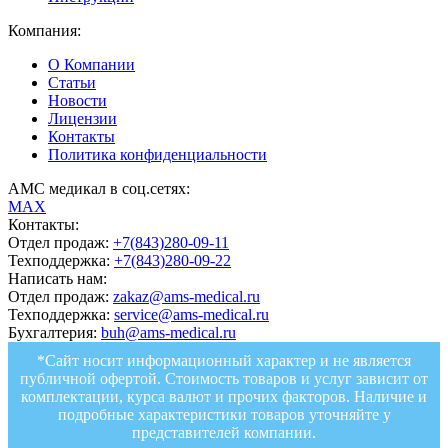
Компания:
О Компании
Статьи
Новости
Лицензии
Контакты
Политика конфиденциальности
АМС медикал в соц.сетях:
MAX
Контакты:
Отдел продаж:
+7(843)280-09-11
Техподдержка:
+7(843)280-09-22
Написать нам:
Отдел продаж:
zakaz@ams-medical.ru
Техподдержка:
service@ams-medical.ru
Бухгалтерия:
buh@ams-medical.ru
*Сайт носит информационный характер и не является
публичной офертой. Стоимость товаров и услуг зависит от
комплектации, курса валют и прочих факторов. Наличие и
подробные характеристики товаров уточняйте у
представителей компании.