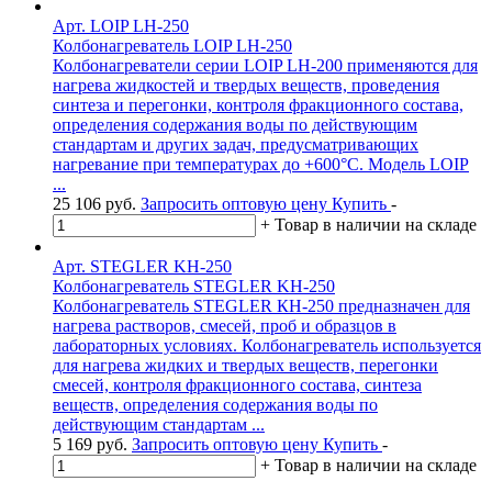
Арт. LOIP LH-250
Колбонагреватель LOIP LH-250
Колбонагреватели серии LOIP LH-200 применяются для
нагрева жидкостей и твердых веществ, проведения
синтеза и перегонки, контроля фракционного состава,
определения содержания воды по действующим
стандартам и других задач, предусматривающих
нагревание при температурах до +600°С. Модель LOIP
...
25 106
руб.
Запросить оптовую цену
Купить
-
+
Товар в наличии на складе
Арт. STEGLER KH-250
Колбонагреватель STEGLER KH-250
Колбонагреватель STEGLER КН-250 предназначен для
нагрева растворов, смесей, проб и образцов в
лабораторных условиях. Колбонагреватель используется
для нагрева жидких и твердых веществ, перегонки
смесей, контроля фракционного состава, синтеза
веществ, определения содержания воды по
действующим стандартам ...
5 169
руб.
Запросить оптовую цену
Купить
-
+
Товар в наличии на складе