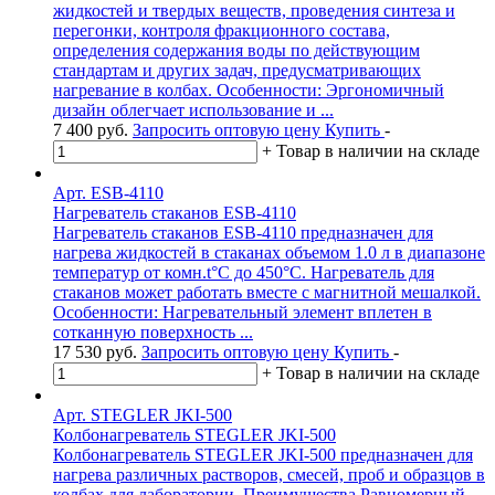
жидкостей и твердых веществ, проведения синтеза и
перегонки, контроля фракционного состава,
определения содержания воды по действующим
стандартам и других задач, предусматривающих
нагревание в колбах. Особенности: Эргономичный
дизайн облегчает использование и ...
7 400
руб.
Запросить оптовую цену
Купить
-
+
Товар в наличии на складе
Арт. ESB-4110
Нагреватель стаканов ESB-4110
Нагреватель стаканов ESB-4110 предназначен для
нагрева жидкостей в стаканах объемом 1.0 л в диапазоне
температур от комн.t°С до 450°С. Нагреватель для
стаканов может работать вместе с магнитной мешалкой.
Особенности: Нагревательный элемент вплетен в
сотканную поверхность ...
17 530
руб.
Запросить оптовую цену
Купить
-
+
Товар в наличии на складе
Арт. STEGLER JKI-500
Колбонагреватель STEGLER JKI-500
Колбонагреватель STEGLER JKI-500 предназначен для
нагрева различных растворов, смесей, проб и образцов в
колбах для лаборатории. Преимущества Равномерный