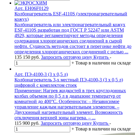
Арт. EH06F0129
Колбонагреватель ESF-4110S (электронагревательный
кожух)
Колбонагреватель или электронагревательный кожух
ESF-4110S разработан под ГОСТ Р 52247 или ASTM
4929, которые регламентируют методы определения
содержания хлорорганических соединений в сырой
нефти. Сущность методов состоит в перегонке нефти до
определения хлорорганических соединений с целью ...
135 150
руб.
Запросить оптовую цену
Купить
-
+
Товар в наличии на складе
Арт. ПЭ-4100-3 (3 х 0,5 л)
Колбонагреватель 3-х местный ПЭ-4100-3 (3 х 0,5 л)
цифровой с комплектом стоек
Применение: Нагрев жидкостей в трех круглодонных
колбах объемом по 0,5 л в диапазоне температур от
комнатной до 400°С. Особенности: – Независимое
управление каждым нагревательным элементом. –
Двухзонный нагревательный элемент. Возможность
отключения верхней зоны нагрева. – ...
115 900
руб.
Запросить оптовую цену
Купить
-
+
Товар в наличии на складе