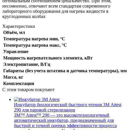
оптимальным соотношением цена/качество. При этом,
несомненно, отвечают всем стандартам современного
лабораторного оборудования для нагрева жидкости в
круглодонных колбах
Характеристики
Объём, мл
Температура нагрева мин, °C
Температура нагрева макс, °C
Управление
Мощность нагревательного элемента, кВт
Электропитание, В/Гц
Габариты (без учета штатива и датчика температуры), мм
Масса, кг
Комплектация
С этим товаром покупают
Инкубатор биологический быстрого чтения 3М Attest
290 для паровой стерилизации
3M™ Attest™ 290 — это высокотехнологичный
автоматический инкубатор, предназначенный для
быстрой и точной оценки эффективности процесса