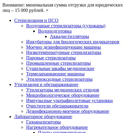
Внимание: минимальная сумма отгрузки для юридических
лиц – 15 000 рублей.
×
Стерилизация и ЦСО
Воздушные стерилизаторы (сухожары)
Водоподготовка
Аквадистилляторы
Инкубаторы для биологических индикаторов
Моечно дезинфицирующие машины
Низкотемпературные стерилизаторы
Паровые стерилизаторы
Промышленные стерилизаторы
Сушильные шкафы медицинские
Термозапаивающие машины
Этиленоксидные стерилизаторы
Утилизация и обеззараживание
Утилизаторы медицинских отходов
Микробиологическое оборудование
Импульсные ультрафиолетовые установки
Очистители обеззараживатели
Дезинфекционно-моечное оборудование
Лабораторное оборудование
Газоанализаторы
Нагревательное оборудование
Плиты нагревательные