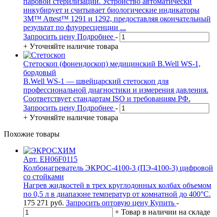
паровой стерилизации. Устройство автоматически
инкубирует и считывает биологические индикаторы
3M™ Attest™ 1291 и 1292, предоставляя окончательный
результат по флуоресценции ...
Запросить цену
Подробнее
-
+
Уточняйте наличие товара
Стетоскоп (фонендоскоп) медицинский B.Well WS-1,
бордовый
B.Well WS-1 — швейцарский стетоскоп для
профессиональной диагностики и измерения давления.
Соответствует стандартам ISO и требованиям РФ.
Запросить цену
Подробнее
-
+
Уточняйте наличие товара
Похожие товары
Арт. EH06F0115
Колбонагреватель ЭКРОС-4100-3 (ПЭ-4100-3) цифровой
со стойками
Нагрев жидкостей в трех круглодонных колбах объемом
по 0,5 л в диапазоне температур от комнатной до 400°С.
175 271
руб.
Запросить оптовую цену
Купить
-
+
Товар в наличии на складе