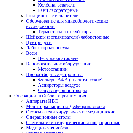
Колбонагреватели
Бани лабораторные
Ротационные испарители
Оборудование для микробиологических
исследований
Термостаты и инкубаторы
Шейкеры (встряхиватели) лабораторные
Центрифуги
Лабораторная посуда
Весы
Весы лабораторные
Вспомогательное оборудование
Метеостанции
Пробоотборные устройства
Фильтры АФА (аналитические)
Аспираторы воздуха
Сопутствующие товары
Операционный блок и реанимация
Аппараты ИВЛ
Мониторы пациента Дефибрилляторы
Отсасыватели хирургические медицинские
Операционные столы
Светильники хирургические и операционные
Медицинская мебель