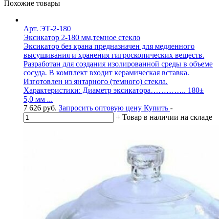
Похожие товары
Арт. ЭТ-2-180
Эксикатор 2-180 мм,темное стекло
Эксикатор без крана предназначен для медленного
высушивания и хранения гигроскопических веществ.
Разработан для создания изолированной среды в объеме
сосуда. В комплект входит керамическая вставка.
Изготовлен из янтарного (темного) стекла.
Характеристики: Диаметр эксикатора………….. 180±
5,0 мм ...
7 626
руб.
Запросить оптовую цену
Купить
-
+
Товар в наличии на складе