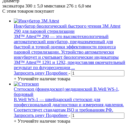
Диаметр
эксикатора 300 ± 5,0 ммвставки 276 ± 6,0 мм
С этим товаром покупают
Инкубатор биологический быстрого чтения 3М Attest
290 для паровой стерилизации
3M™ Attest™ 290 — это высокотехнологичный
автоматический инкубатор, предназначенный для
быстрой и точной оценки эффективности процесса
паровой стерилизации. Устройство автоматически
инкубирует и считывает биологические индикаторы
3M™ Attest™ 1291 и 1292, предоставляя окончательный
результат по флуоресценции ...
Запросить цену
Подробнее
-
+
Уточняйте наличие товара
Стетоскоп (фонендоскоп) медицинский B.Well WS-1,
бордовый
B.Well WS-1 — швейцарский стетоскоп для
профессиональной диагностики и измерения давления.
Соответствует стандартам ISO и требованиям РФ.
Запросить цену
Подробнее
-
+
Уточняйте наличие товара