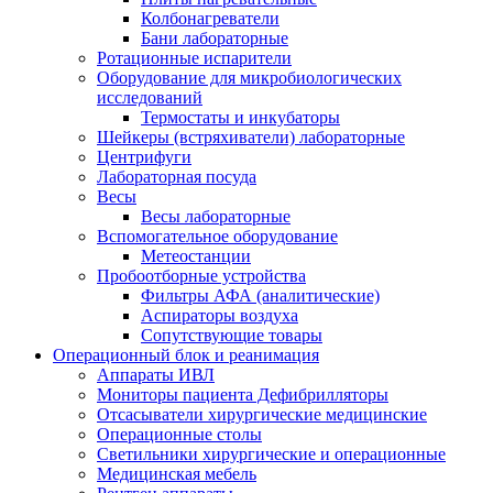
Колбонагреватели
Бани лабораторные
Ротационные испарители
Оборудование для микробиологических
исследований
Термостаты и инкубаторы
Шейкеры (встряхиватели) лабораторные
Центрифуги
Лабораторная посуда
Весы
Весы лабораторные
Вспомогательное оборудование
Метеостанции
Пробоотборные устройства
Фильтры АФА (аналитические)
Аспираторы воздуха
Сопутствующие товары
Операционный блок и реанимация
Аппараты ИВЛ
Мониторы пациента Дефибрилляторы
Отсасыватели хирургические медицинские
Операционные столы
Светильники хирургические и операционные
Медицинская мебель