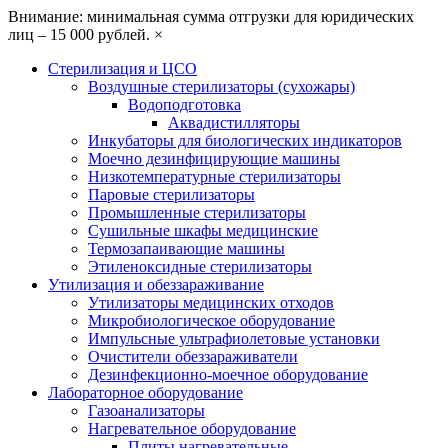
Внимание: минимальная сумма отгрузки для юридических
лиц – 15 000 рублей.
×
Стерилизация и ЦСО
Воздушные стерилизаторы (сухожары)
Водоподготовка
Аквадистилляторы
Инкубаторы для биологических индикаторов
Моечно дезинфицирующие машины
Низкотемпературные стерилизаторы
Паровые стерилизаторы
Промышленные стерилизаторы
Сушильные шкафы медицинские
Термозапаивающие машины
Этиленоксидные стерилизаторы
Утилизация и обеззараживание
Утилизаторы медицинских отходов
Микробиологическое оборудование
Импульсные ультрафиолетовые установки
Очистители обеззараживатели
Дезинфекционно-моечное оборудование
Лабораторное оборудование
Газоанализаторы
Нагревательное оборудование
Плиты нагревательные