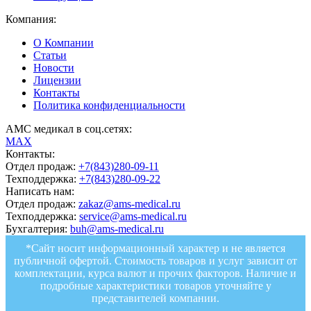
Компания:
О Компании
Статьи
Новости
Лицензии
Контакты
Политика конфиденциальности
АМС медикал в соц.сетях:
MAX
Контакты:
Отдел продаж:
+7(843)280-09-11
Техподдержка:
+7(843)280-09-22
Написать нам:
Отдел продаж:
zakaz@ams-medical.ru
Техподдержка:
service@ams-medical.ru
Бухгалтерия:
buh@ams-medical.ru
*Сайт носит информационный характер и не является
публичной офертой. Стоимость товаров и услуг зависит от
комплектации, курса валют и прочих факторов. Наличие и
подробные характеристики товаров уточняйте у
представителей компании.