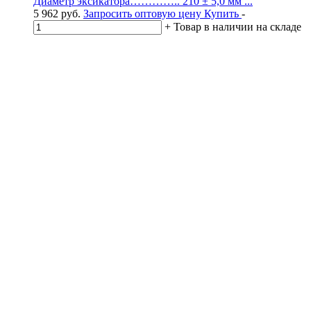
Диаметр эксикатора………….. 210 ± 5,0 мм ...
5 962
руб.
Запросить оптовую цену
Купить
-
+
Товар в наличии на складе