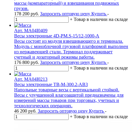
массы (компараторный) и взвешивания подвижных
грузов.
178 200
руб.
Запросить оптовую цену
Купить
-
+
Товар в наличии на складе
Арт. MA04I0409
Весы электронные 4D-PM.S-15/12-1000-А
Весы состоят из модуля взвешивающего и терминала.
Модуль с моноблочной грузовой платформой выполнен
из нержавеющей стали. Терминал поддерживает
счетный и дозаторный режимы работы.
176 800
руб.
Запросить оптовую цену
Купить
-
+
Товар в наличии на складе
Арт. MA04I0213
Весы электронные TB-M-300.2-АB3
Напольные товарные весы с вертикальной стойкой.
Весы с улучшенной влагозащитой предназначены для
измерений массы товаров при торговых, учетных и
технологических операциях.
46 200
руб.
Запросить оптовую цену
Купить
-
+
Товар в наличии на складе