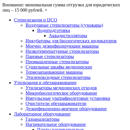
Внимание: минимальная сумма отгрузки для юридических
лиц – 15 000 рублей.
×
Стерилизация и ЦСО
Воздушные стерилизаторы (сухожары)
Водоподготовка
Аквадистилляторы
Инкубаторы для биологических индикаторов
Моечно дезинфицирующие машины
Низкотемпературные стерилизаторы
Паровые стерилизаторы
Промышленные стерилизаторы
Сушильные шкафы медицинские
Термозапаивающие машины
Этиленоксидные стерилизаторы
Утилизация и обеззараживание
Утилизаторы медицинских отходов
Микробиологическое оборудование
Импульсные ультрафиолетовые установки
Очистители обеззараживатели
Дезинфекционно-моечное оборудование
Лабораторное оборудование
Газоанализаторы
Нагревательное оборудование
Плиты нагревательные