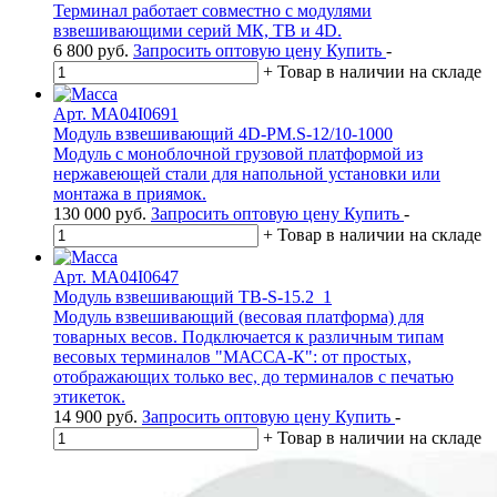
Терминал работает совместно с модулями
взвешивающими серий МК, ТВ и 4D.
6 800
руб.
Запросить оптовую цену
Купить
-
+
Товар в наличии на складе
Арт. MA04I0691
Модуль взвешивающий 4D-PМ.S-12/10-1000
Модуль с моноблочной грузовой платформой из
нержавеющей стали для напольной установки или
монтажа в приямок.
130 000
руб.
Запросить оптовую цену
Купить
-
+
Товар в наличии на складе
Арт. MA04I0647
Модуль взвешивающий ТВ-S-15.2_1
Модуль взвешивающий (весовая платформа) для
товарных весов. Подключается к различным типам
весовых терминалов "МАССА-К": от простых,
отображающих только вес, до терминалов с печатью
этикеток.
14 900
руб.
Запросить оптовую цену
Купить
-
+
Товар в наличии на складе