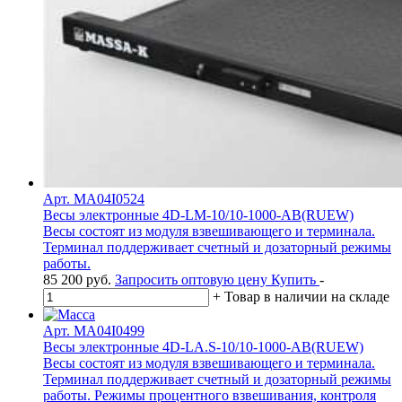
Арт. MA04I0524
Весы электронные 4D-LM-10/10-1000-AB(RUEW)
Весы состоят из модуля взвешивающего и терминала.
Терминал поддерживает счетный и дозаторный режимы
работы.
85 200
руб.
Запросить оптовую цену
Купить
-
+
Товар в наличии на складе
Арт. MA04I0499
Весы электронные 4D-LA.S-10/10-1000-АВ(RUEW)
Весы состоят из модуля взвешивающего и терминала.
Терминал поддерживает счетный и дозаторный режимы
работы. Режимы процентного взвешивания, контроля