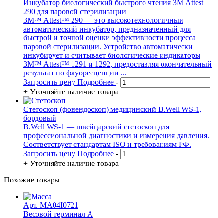
Инкубатор биологический быстрого чтения 3М Attest
290 для паровой стерилизации
3M™ Attest™ 290 — это высокотехнологичный
автоматический инкубатор, предназначенный для
быстрой и точной оценки эффективности процесса
паровой стерилизации. Устройство автоматически
инкубирует и считывает биологические индикаторы
3M™ Attest™ 1291 и 1292, предоставляя окончательный
результат по флуоресценции ...
Запросить цену
Подробнее
-
+
Уточняйте наличие товара
Стетоскоп (фонендоскоп) медицинский B.Well WS-1,
бордовый
B.Well WS-1 — швейцарский стетоскоп для
профессиональной диагностики и измерения давления.
Соответствует стандартам ISO и требованиям РФ.
Запросить цену
Подробнее
-
+
Уточняйте наличие товара
Похожие товары
Арт. MA04I0721
Весовой терминал A