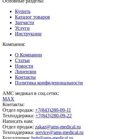
Основные разделы:
Купить
Каталог товаров
Запчасти
Услуги
Инструкции
Компания:
О Компании
Статьи
Новости
Лицензии
Контакты
Политика конфиденциальности
АМС медикал в соц.сетях:
MAX
Контакты:
Отдел продаж:
+7(843)280-09-11
Техподдержка:
+7(843)280-09-22
Написать нам:
Отдел продаж:
zakaz@ams-medical.ru
Техподдержка:
service@ams-medical.ru
Бухгалтерия:
buh@ams-medical.ru