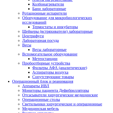
Колбонагреватели
Бани лабораторные
Ротационные испарители
Оборудование для микробиологических
исследований
Термостаты и инкубаторы
Шейкеры (встряхиватели) лабораторные
Центрифуги
Лабораторная посуда
Весы
Весы лабораторные
Вспомогательное оборудование
Метеостанции
Пробоотборные устройства
Фильтры АФА (аналитические)
Аспираторы воздуха
Сопутствующие товары
Операционный блок и реанимация
Аппараты ИВЛ
Мониторы пациента Дефибрилляторы
Отсасыватели хирургические медицинские
Операционные столы
Светильники хирургические и операционные
Медицинская мебель