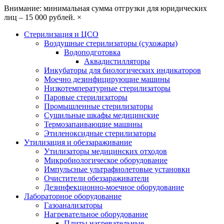
Внимание: минимальная сумма отгрузки для юридических
лиц – 15 000 рублей.
×
Стерилизация и ЦСО
Воздушные стерилизаторы (сухожары)
Водоподготовка
Аквадистилляторы
Инкубаторы для биологических индикаторов
Моечно дезинфицирующие машины
Низкотемпературные стерилизаторы
Паровые стерилизаторы
Промышленные стерилизаторы
Сушильные шкафы медицинские
Термозапаивающие машины
Этиленоксидные стерилизаторы
Утилизация и обеззараживание
Утилизаторы медицинских отходов
Микробиологическое оборудование
Импульсные ультрафиолетовые установки
Очистители обеззараживатели
Дезинфекционно-моечное оборудование
Лабораторное оборудование
Газоанализаторы
Нагревательное оборудование
Плиты нагревательные