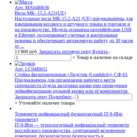
Арт. MA04I0036
Весы МК- 15.2-А21(UE)
Настольные весы МК-15.2-A21 (UE) предназначены для
взвешивания весового и штучного товара в торговле и
на производстве. Модель оснащена интерфейсами USB
и Ethernet, поддерживает счетные и контрольные
режимы и обеспечивает автономную работу до 30 часов
от ...
13 800
руб.
Запросить оптовую цену
Купить
-
+
Товар в наличии на складе
Арт. LC04I0011
Стойка фильтрационная «Лидстик (Leadstick)» СФ-01
Предназначена для организации рабочего места
специалиста отдела заготовки крови при проведении
лейкофиль­трации цельной крови или её компонентов.
Запросить цену
Подробнее
-
+
Уточняйте наличие товара
Термометр инфракрасный бесконтактный IT-9-IRm
(пирометр)
IT-9-IRm — технологичный инфракрасный термометр
российского производства, сочетающий мгновенное
измерение, бесконтактную безопасность и