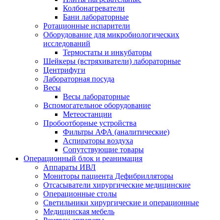
Колбонагреватели
Бани лабораторные
Ротационные испарители
Оборудование для микробиологических
исследований
Термостаты и инкубаторы
Шейкеры (встряхиватели) лабораторные
Центрифуги
Лабораторная посуда
Весы
Весы лабораторные
Вспомогательное оборудование
Метеостанции
Пробоотборные устройства
Фильтры АФА (аналитические)
Аспираторы воздуха
Сопутствующие товары
Операционный блок и реанимация
Аппараты ИВЛ
Мониторы пациента Дефибрилляторы
Отсасыватели хирургические медицинские
Операционные столы
Светильники хирургические и операционные
Медицинская мебель