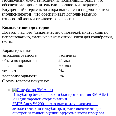
Посадочный конус выполнен из поливинилфторида, что
обеспечивает дополнительную прочность и твердость;
Внутренний стержень дозатора выполнен из термопластика
(полиэфиркетон), что обеспечивает дополнительную
износостойкость и стойкость к коррозии.
Комплектация дозаторов:
Дозатор, паспорт (свидетельство о поверке), инструкция по
использованию, сменные наконечники, ключ для калибровки,
смазка.
Характеристики
автоклавируемость
частичная
объем дозирования
25 мкл
наконечник
300мкл
точность
2%
воспроизводимость
3%
С этим товаром покупают
Инкубатор биологический быстрого чтения 3М Attest
290 для паровой стерилизации
3M™ Attest™ 290 — это высокотехнологичный
автоматический инкубатор, предназначенный для
быстрой и точной оценки эффективности процесса