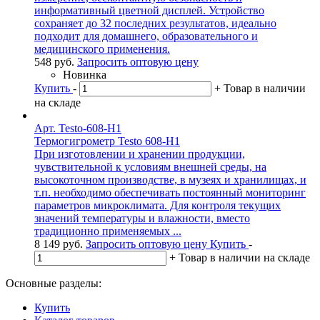
информативный цветной дисплей. Устройство
сохраняет до 32 последних результатов, идеально
подходит для домашнего, образовательного и
медицинского применения.
548
руб.
Запросить оптовую цену
Новинка
Купить
-
+
Товар в наличии
на складе
Арт. Testo-608-H1
Термогигрометр Testo 608-H1
При изготовлении и хранении продукции,
чувствительной к условиям внешней среды, на
высокоточном производстве, в музеях и хранилищах, и
т.п. необходимо обеспечивать постоянный мониторинг
параметров микроклимата. Для контроля текущих
значений температуры и влажности, вместо
традиционно применяемых ...
8 149
руб.
Запросить оптовую цену
Купить
-
+
Товар в наличии на складе
Основные разделы:
Купить