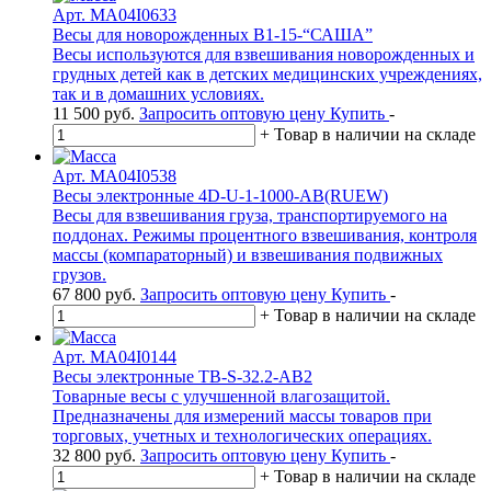
Арт. MA04I0633
Весы для новорожденных В1-15-“САША”
Весы используются для взвешивания новорожденных и
грудных детей как в детских медицинских учреждениях,
так и в домашних условиях.
11 500
руб.
Запросить оптовую цену
Купить
-
+
Товар в наличии на складе
Арт. MA04I0538
Весы электронные 4D-U-1-1000-AB(RUEW)
Весы для взвешивания груза, транспортируемого на
поддонах. Режимы процентного взвешивания, контроля
массы (компараторный) и взвешивания подвижных
грузов.
67 800
руб.
Запросить оптовую цену
Купить
-
+
Товар в наличии на складе
Арт. MA04I0144
Весы электронные TB-S-32.2-АB2
Товарные весы с улучшенной влагозащитой.
Предназначены для измерений массы товаров при
торговых, учетных и технологических операциях.
32 800
руб.
Запросить оптовую цену
Купить
-
+
Товар в наличии на складе