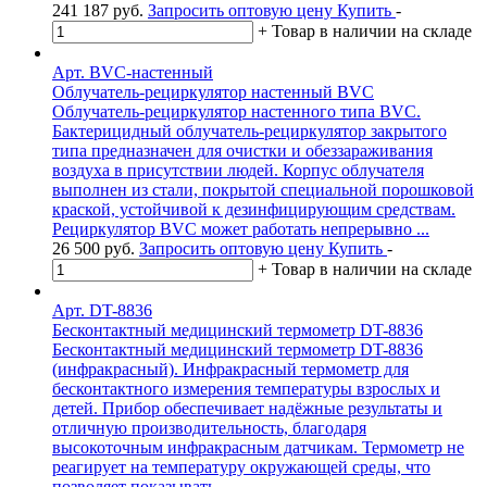
241 187
руб.
Запросить оптовую цену
Купить
-
+
Товар в наличии на складе
Арт. BVC-настенный
Облучатель-рециркулятор настенный BVC
Облучатель-рециркулятор настенного типа BVC.
Бактерицидный облучатель-рециркулятор закрытого
типа предназначен для очистки и обеззараживания
воздуха в присутствии людей. Корпус облучателя
выполнен из стали, покрытой специальной порошковой
краской, устойчивой к дезинфицирующим средствам.
Рециркулятор BVC может работать непрерывно ...
26 500
руб.
Запросить оптовую цену
Купить
-
+
Товар в наличии на складе
Арт. DT-8836
Бесконтактный медицинский термометр DT-8836
Бесконтактный медицинский термометр DT-8836
(инфракрасный). Инфракрасный термометр для
бесконтактного измерения температуры взрослых и
детей. Прибор обеспечивает надёжные результаты и
отличную производительность, благодаря
высокоточным инфракрасным датчикам. Термометр не
реагирует на температуру окружающей среды, что
позволяет показывать ...