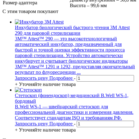
Размер адаптера
Высота – 99,6 мм
С этим товаром покупают
Инкубатор биологический быстрого чтения 3М Attest
290 для паровой стерилизации
3M™ Attest™ 290 — это высокотехнологичный
автоматический инкубатор, предназначенный для
быстрой и точной оценки эффективности процесса
паровой стерилизации. Устройство автоматически
инкубирует и считывает биологические индикаторы
3M™ Attest™ 1291 и 1292, предоставляя окончательный
результат по флуоресценции ...
Запросить цену
Подробнее
-
+
Уточняйте наличие товара
Стетоскоп (фонендоскоп) медицинский B.Well WS-1,
бордовый
B.Well WS-1 — швейцарский стетоскоп для
профессиональной диагностики и измерения давления.
Соответствует стандартам ISO и требованиям РФ.
Запросить цену
Подробнее
-
+
Уточняйте наличие товара