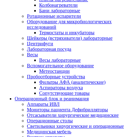
Колбонагреватели
Бани лабораторные
Ротационные испарители
Оборудование для микробиологических
исследований
Термостаты и инкубаторы
Шейкеры (встряхиватели) лабораторные
Центрифуги
Лабораторная посуда
Весы
Весы лабораторные
Вспомогательное оборудование
Метеостанции
Пробоотборные устройства
Фильтры АФА (аналитические)
Аспираторы воздуха
Сопутствующие товары
Операционный блок и реанимация
Аппараты ИВЛ
Мониторы пациента Дефибрилляторы
Отсасыватели хирургические медицинские
Операционные столы
Светильники хирургические и операционные
Медицинская мебель