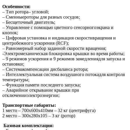
Особенности:
– Тип ротора– угловой;
– Сменныероторы для разных сосудов;
– Бесщеточный двигатель;
– Управление с помощью цветного сенсорногоэкрана и
кнопок;
– Цифровая установка и индикация скоростивращения и
центробежного ускорения (RCF);
– Равномерный набор заданной скорости вращения;
-Электромеханическая блокировка крышки во время работы;
– 9 режимов ускорения и 9 режимов замедлениядля запуска и
остановки;
– Системакомпенсации дисбаланса ротора;
– Интеллектуальная система воздушного потокадля контроля
температуры;
– Функция памяти последнего запуска;
– Аварийное открывание крышки при
отключенииэлектроэнергии;
Транспортные габариты:
1 место – 700х600х410мм – 32 кг (центрифуга)
2 место – 300х280х105 – 3 кг (ротор)
Базовая комплектация: