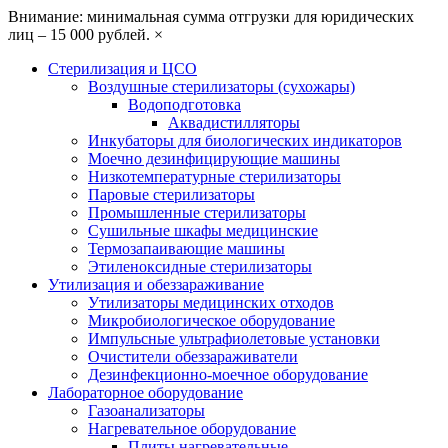
Внимание: минимальная сумма отгрузки для юридических
лиц – 15 000 рублей.
×
Стерилизация и ЦСО
Воздушные стерилизаторы (сухожары)
Водоподготовка
Аквадистилляторы
Инкубаторы для биологических индикаторов
Моечно дезинфицирующие машины
Низкотемпературные стерилизаторы
Паровые стерилизаторы
Промышленные стерилизаторы
Сушильные шкафы медицинские
Термозапаивающие машины
Этиленоксидные стерилизаторы
Утилизация и обеззараживание
Утилизаторы медицинских отходов
Микробиологическое оборудование
Импульсные ультрафиолетовые установки
Очистители обеззараживатели
Дезинфекционно-моечное оборудование
Лабораторное оборудование
Газоанализаторы
Нагревательное оборудование
Плиты нагревательные