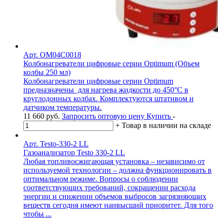
Арт. OM04C0018
Колбонагреватели цифровые серии Optimum (Объем
колбы 250 мл)
Колбонагреватели цифровые серии Optimum
предназначены для нагрева жидкости до 450°С в
круглодонных колбах. Комплектуются штативом и
датчиком температуры.
11 660
руб.
Запросить оптовую цену
Купить
-
+
Товар в наличии на складе
Арт. Testo-330-2 LL
Газоанализатор Testo 330-2 LL
Любая топливосжигающая установка – независимо от
используемой технологии – должна функционировать в
оптимальном режиме. Вопросы о соблюдении
соответствующих требований, сокращении расхода
энергии и снижении объемов выбросов загрязняющих
веществ сегодня имеют наивысший приоритет. Для того
чтобы ...