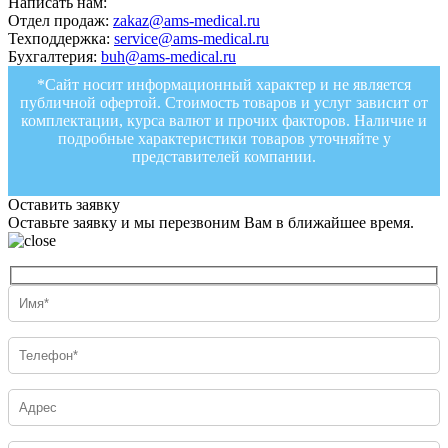
Написать нам:
Отдел продаж:
zakaz@ams-medical.ru
Техподдержка:
service@ams-medical.ru
Бухгалтерия:
buh@ams-medical.ru
*Сайт носит информационный характер и не является
публичной офертой. Стоимость товаров и услуг зависит от
комплектации, курса валют и прочих факторов. Наличие и
подробные характеристики товаров уточняйте у
представителей компании.
Оставить заявку
Оставьте заявку и мы перезвоним Вам в ближайшее время.