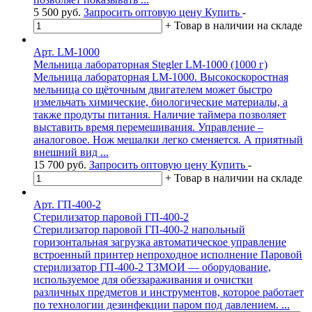
5 500
руб.
Запросить оптовую цену
Купить
-
+
Товар в наличии на складе
Арт. LM-1000
Мельница лабораторная Stegler LM-1000 (1000 г)
Мельница лабораторная LM-1000. Высокоскоростная
мельница со щёточным двигателем может быстро
измельчать химические, биологические материалы, а
также продуты питания. Наличие таймера позволяет
выставить время перемешивания. Управление –
аналоговое. Нож мешалки легко сменяется. А приятный
внешний вид ...
15 700
руб.
Запросить оптовую цену
Купить
-
+
Товар в наличии на складе
Арт. ГП-400-2
Стерилизатор паровой ГП-400-2
Стерилизатор паровой ГП-400-2 напольный
горизонтальная загрузка автоматическое управление
встроенный принтер непроходное исполнение Паровой
стерилизатор ГП-400-2 ТЗМОИ — оборудование,
используемое для обеззараживания и очистки
различных предметов и инструментов, которое работает
по технологии дезинфекции паром под давлением. ...