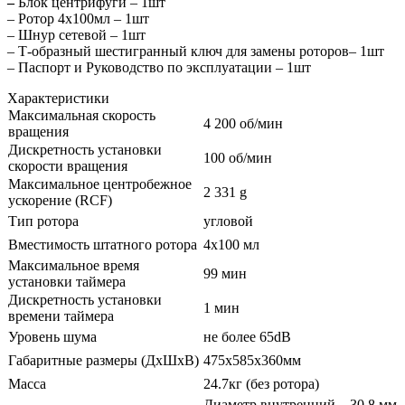
–
Блок центрифуги – 1шт
– Ротор 4х100мл – 1шт
– Шнур сетевой – 1шт
– Т-образный шестигранный ключ для замены роторов– 1шт
– Паспорт и Руководство по эксплуатации – 1шт
Характеристики
Максимальная скорость
4 200 об/мин
вращения
Дискретность установки
100 об/мин
скорости вращения
Максимальное центробежное
2 331 g
ускорение (RCF)
Тип ротора
угловой
Вместимость штатного ротора
4х100 мл
Максимальное время
99 мин
установки таймера
Дискретность установки
1 мин
времени таймера
Уровень шума
не более 65dВ
Габаритные размеры (ДхШхВ)
475х585х360мм
Масса
24.7кг (без ротора)
Диаметр внутренний – 30,8 мм