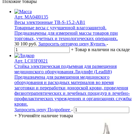
Похожие товары
Арт. MA04I0135
Весы электронные TB-S-15.2-АB1
Товарные весы с улучшенной влагозащитой.
Предназначены для измерений массы товаров при
торговых, учетных и технологических операциях.
30 100
руб.
Запросить оптовую цену
Купить
-
+
Товар в наличии на складе
Арт. LC03F0021
Стойка электрическая подъемная для размещения
медицинского оборудования Лидлифт (Leadlift)
Предназначена для размещения медицинского
оборудования и расходных материалов во время
заготовки и переработки донорской крови, проведения
физиотерапевтических и лечебных процедур в лечебно-
профилактических учреждениях и организациях службы
крови.
Запросить цену
Подробнее
-
+
Уточняйте наличие товара