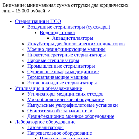
Внимание: минимальная сумма отгрузки для юридических
лиц – 15 000 рублей.
×
Стерилизация и ЦСО
Воздушные стерилизаторы (сухожары)
Водоподготовка
Аквадистилляторы
Инкубаторы для биологических индикаторов
Моечно дезинфицирующие машины
Низкотемпературные стерилизаторы
Паровые стерилизаторы
Промышленные стерилизаторы
Сушильные шкафы медицинские
Термозапаивающие машины
Этиленоксидные стерилизаторы
Утилизация и обеззараживание
Утилизаторы медицинских отходов
Микробиологическое оборудование
Импульсные ультрафиолетовые установки
Очистители обеззараживатели
Дезинфекционно-моечное оборудование
Лабораторное оборудование
Газоанализаторы
Нагревательное оборудование
Плиты нагревательные