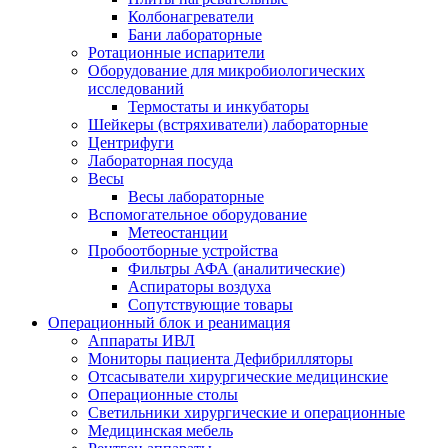
Колбонагреватели
Бани лабораторные
Ротационные испарители
Оборудование для микробиологических
исследований
Термостаты и инкубаторы
Шейкеры (встряхиватели) лабораторные
Центрифуги
Лабораторная посуда
Весы
Весы лабораторные
Вспомогательное оборудование
Метеостанции
Пробоотборные устройства
Фильтры АФА (аналитические)
Аспираторы воздуха
Сопутствующие товары
Операционный блок и реанимация
Аппараты ИВЛ
Мониторы пациента Дефибрилляторы
Отсасыватели хирургические медицинские
Операционные столы
Светильники хирургические и операционные
Медицинская мебель