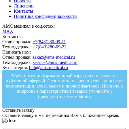
Новости
Лицензии
Контакты
Политика конфиденциальности
АМС медикал в соц.сетях:
MAX
Контакты:
Отдел продаж:
+7(843)280-09-11
Техподдержка:
+7(843)280-09-22
Написать нам:
Отдел продаж:
zakaz@ams-medical.ru
Техподдержка:
service@ams-medical.ru
Бухгалтерия:
buh@ams-medical.ru
*Сайт носит информационный характер и не является
публичной офертой. Стоимость товаров и услуг зависит от
комплектации, курса валют и прочих факторов. Наличие и
подробные характеристики товаров уточняйте у
представителей компании.
Оставить заявку
Оставьте заявку и мы перезвоним Вам в ближайшее время.