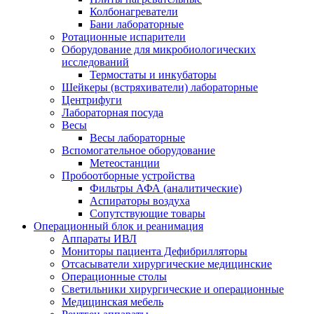
Колбонагреватели
Бани лабораторные
Ротационные испарители
Оборудование для микробиологических
исследований
Термостаты и инкубаторы
Шейкеры (встряхиватели) лабораторные
Центрифуги
Лабораторная посуда
Весы
Весы лабораторные
Вспомогательное оборудование
Метеостанции
Пробоотборные устройства
Фильтры АФА (аналитические)
Аспираторы воздуха
Сопутствующие товары
Операционный блок и реанимация
Аппараты ИВЛ
Мониторы пациента Дефибрилляторы
Отсасыватели хирургические медицинские
Операционные столы
Светильники хирургические и операционные
Медицинская мебель