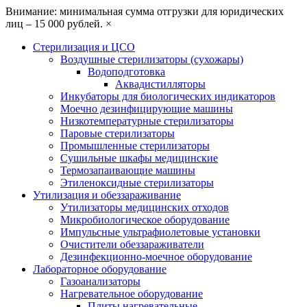
Внимание: минимальная сумма отгрузки для юридических
лиц – 15 000 рублей.
×
Стерилизация и ЦСО
Воздушные стерилизаторы (сухожары)
Водоподготовка
Аквадистилляторы
Инкубаторы для биологических индикаторов
Моечно дезинфицирующие машины
Низкотемпературные стерилизаторы
Паровые стерилизаторы
Промышленные стерилизаторы
Сушильные шкафы медицинские
Термозапаивающие машины
Этиленоксидные стерилизаторы
Утилизация и обеззараживание
Утилизаторы медицинских отходов
Микробиологическое оборудование
Импульсные ультрафиолетовые установки
Очистители обеззараживатели
Дезинфекционно-моечное оборудование
Лабораторное оборудование
Газоанализаторы
Нагревательное оборудование
Плиты нагревательные