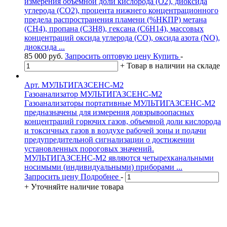
измерения объемной доли кислорода (O2), диоксида
углерода (CO2), процента нижнего концентрационного
предела распространения пламени (%НКПР) метана
(CH4), пропана (C3H8), гексана (C6H14), массовых
концентраций оксида углерода (СО), оксида азота (NO),
диоксида ...
85 000
руб.
Запросить оптовую цену
Купить
-
+
Товар в наличии на складе
Арт. МУЛЬТИГАЗСЕНС-М2
Газоанализатор МУЛЬТИГАЗСЕНС-М2
Газоанализаторы портативные МУЛЬТИГАЗСЕНС-М2
предназначены для измерения довзрывоопасных
концентраций горючих газов, объемной доли кислорода
и токсичных газов в воздухе рабочей зоны и подачи
предупредительной сигнализации о достижении
установленных пороговых значений.
МУЛЬТИГАЗСЕНС-М2 являются четырехканальными
носимыми (индивидуальными) приборами ...
Запросить цену
Подробнее
-
+
Уточняйте наличие товара