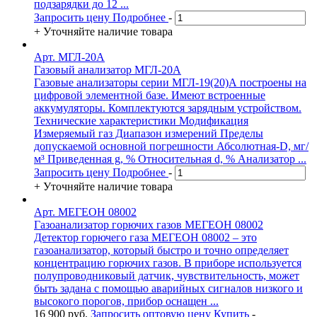
подзарядки до 12 ...
Запросить цену
Подробнее
-
+
Уточняйте наличие товара
Арт. МГЛ-20А
Газовый анализатор МГЛ-20А
Газовые анализаторы серии МГЛ-19(20)А построены на
цифровой элементной базе. Имеют встроенные
аккумуляторы. Комплектуются зарядным устройством.
Технические характеристики Модификация
Измеряемый газ Диапазон измерений Пределы
допускаемой основной погрешности Абсолютная-D, мг/
м³ Приведенная g, % Относительная d, % Анализатор ...
Запросить цену
Подробнее
-
+
Уточняйте наличие товара
Арт. МЕГЕОН 08002
Газоанализатор горючих газов МЕГЕОН 08002
Детектор горючего газа МЕГЕОН 08002 – это
газоанализатор, который быстро и точно определяет
концентрацию горючих газов. В приборе используется
полупроводниковый датчик, чувствительность, может
быть задана с помощью аварийных сигналов низкого и
высокого порогов, прибор оснащен ...
16 900
руб.
Запросить оптовую цену
Купить
-