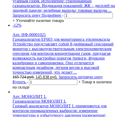
угарным газом. Исполнение: стационарный
газоанализатор. Индикация показаний: ЖК – дисплей на
лицевой панели; релейные выходы; токовые выходы ...
Запросить цену
Подробнее
-
+
Уточняйте наличие товара
-12%
Арт. НФ-00001021
Газоанализатор EF603 для мониторинга этиленоксида
Устройство представляет собой 8-дюймовый сенсорный
монитор с высокочувствительным электрохимическим
сенсором для контроля концентрации газов, предлагая
возможность настройки порогов тревоги, функции
калибровки и самопроверки. Оно отличается
компактным дизайном, легким весом и высокой
точностью измерений, что делает ...
Первоначальная
Текущая
165 724
руб.
145 838
руб.
Запросить оптовую цену
цена
цена:
Купить
-
+
Товар в наличии
составляла
145
на складе
165
838 руб..
724 руб..
Арт. МОНОЛИТ L
Газоанализатор МОНОЛИТ L
Газовый анализатор МОНОЛИТ L применяются для
контроля промышленных выбросов: измерение
температуры и избыточного давления (разрежения)