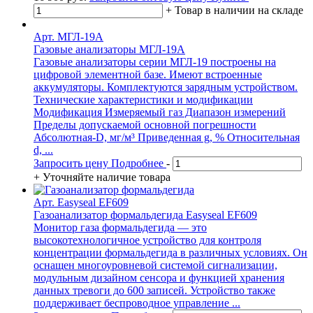
+
Товар в наличии на складе
Арт. МГЛ-19А
Газовые анализаторы МГЛ-19А
Газовые анализаторы серии МГЛ-19 построены на
цифровой элементной базе. Имеют встроенные
аккумуляторы. Комплектуются зарядным устройством.
Технические характеристики и модификации
Модификация Измеряемый газ Диапазон измерений
Пределы допускаемой основной погрешности
Абсолютная-D, мг/м³ Приведенная g, % Относительная
d, ...
Запросить цену
Подробнее
-
+
Уточняйте наличие товара
Арт. Easyseal EF609
Газоанализатор формальдегида Easyseal EF609
Монитор газа формальдегида — это
высокотехнологичное устройство для контроля
концентрации формальдегида в различных условиях. Он
оснащен многоуровневой системой сигнализации,
модульным дизайном сенсора и функцией хранения
данных тревоги до 600 записей. Устройство также
поддерживает беспроводное управление ...