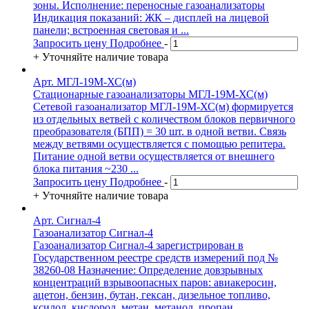
зоны. Исполнение: переносные газоанализаторы
Индикация показаний: ЖК – дисплей на лицевой
панели; встроенная световая и ...
Запросить цену
Подробнее
-
+
Уточняйте наличие товара
Арт. МГЛ-19М-ХС(м)
Стационарные газоанализаторы МГЛ-19М-ХС(м)
Сетевой газоанализатор МГЛ-19М-ХС(м) формируется
из отдельных ветвей с количеством блоков первичного
преобразователя (БПП) = 30 шт. в одной ветви. Связь
между ветвями осуществляется с помощью репитера.
Питание одной ветви осуществляется от внешнего
блока питания ~230 ...
Запросить цену
Подробнее
-
+
Уточняйте наличие товара
Арт. Сигнал-4
Газоанализатор Сигнал-4
Газоанализатор Сигнал-4 зарегистрирован в
Государственном реестре средств измерений под №
38260-08 Назначение: Определение довзрывных
концентраций взрывоопасных паров: авиакеросин,
ацетон, бензин, бутан, гексан, дизельное топливо,
ксилол, кислород, метан, метанол, пропан,