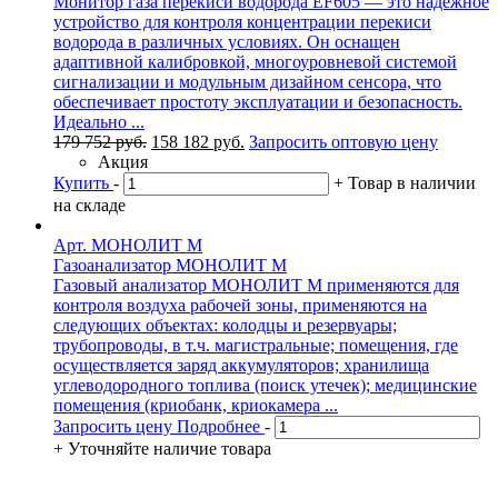
Монитор газа перекиси водорода EF605 — это надежное
устройство для контроля концентрации перекиси
водорода в различных условиях. Он оснащен
адаптивной калибровкой, многоуровневой системой
сигнализации и модульным дизайном сенсора, что
обеспечивает простоту эксплуатации и безопасность.
Идеально ...
Первоначальная
Текущая
179 752
руб.
158 182
руб.
Запросить оптовую цену
цена
цена:
Акция
составляла
158
Купить
-
+
Товар в наличии
179
182 руб..
на складе
752 руб..
Арт. МОНОЛИТ M
Газоанализатор МОНОЛИТ M
Газовый анализатор МОНОЛИТ M применяются для
контроля воздуха рабочей зоны, применяются на
следующих объектах: колодцы и резервуары;
трубопроводы, в т.ч. магистральные; помещения, где
осуществляется заряд аккумуляторов; хранилища
углеводородного топлива (поиск утечек); медицинские
помещения (криобанк, криокамера ...
Запросить цену
Подробнее
-
+
Уточняйте наличие товара