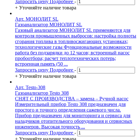
Запросить цену
Подробнее
-
+
Уточняйте наличие товара
Арт. МОНОЛИТ SL
Газоанализатор МОНОЛИТ SL
Газовый анализатор МОНОЛИТ SL применяются для
контроля промышленных выбросов: настройка полноты
сгорания топлива в топливосжигающих установках;
технологические газы Функциональные возможности
работа без подзарядки до 12 часов; встроенный насос
пробоотбора; расчет теплотехнических потерь;
встроенная память (50 ...
Запросить цену
Подробнее
-
+
Уточняйте наличие товара
Арт. Testo-308
Газоанализатор Testo 308
СНЯТ С ПРОИЗВОДСТВА – замена – Ручной насос
Измерительный прибор Testo 308 предназначен для
простого и точного определения сажевого числа.
Прибор предназначен для мониторинга и сервиса для
наладчиков отопительного оборудования и сервисных
инженеров. Высокая точность ...
Запросить цену
Подробнее
-
+
Уточняйте наличие товара