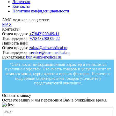
Лицензии
Контакты
Политика конфиденциальности
АМС медикал в соц.сетях:
MAX
Контакты:
Отдел продаж:
+7(843)280-09-11
Техподдержка:
+7(843)280-09-22
Написать нам:
Отдел продаж:
zakaz@ams-medical.ru
Техподдержка:
service@ams-medical.ru
Бухгалтерия:
buh@ams-medical.ru
*Сайт носит информационный характер и не является
публичной офертой. Стоимость товаров и услуг зависит от
комплектации, курса валют и прочих факторов. Наличие и
подробные характеристики товаров уточняйте у
представителей компании.
Оставить заявку
Оставьте заявку и мы перезвоним Вам в ближайшее время.