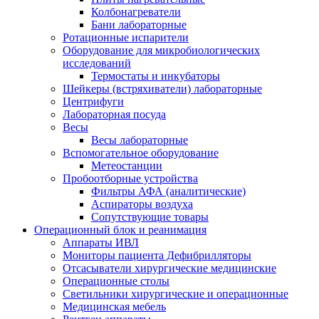
Колбонагреватели
Бани лабораторные
Ротационные испарители
Оборудование для микробиологических
исследований
Термостаты и инкубаторы
Шейкеры (встряхиватели) лабораторные
Центрифуги
Лабораторная посуда
Весы
Весы лабораторные
Вспомогательное оборудование
Метеостанции
Пробоотборные устройства
Фильтры АФА (аналитические)
Аспираторы воздуха
Сопутствующие товары
Операционный блок и реанимация
Аппараты ИВЛ
Мониторы пациента Дефибрилляторы
Отсасыватели хирургические медицинские
Операционные столы
Светильники хирургические и операционные
Медицинская мебель