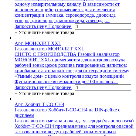
одному измерительному каналу. В зависимости от
исполнения прибор применяется для измерения
концентрации аммиака, сероводорода, диоксида
углерода, кислорода, монооксида углерода, ...
Запросить цену
Подробнее
-
+
Уточняйте наличие товара
Арт. МОНОЛИТ XXL
Газоанализатор МОНОЛИТ XXL
СНЯТО С ПРОИЗВОДСТВА Газовый анализатор
МОНОЛИТ XXL применяются для контроля воздуха
рабочей зоны: цехов розлива газированных напитков;
криобанков; автопаркингов; для интеграции в систему
«Умный дом» с целью контроля воздуха помещений
Функциональные возможности до 100 каналов ...
Запросить цену
Подробнее
-
+
Уточняйте наличие товара
Арт. Хоббит-Т-CO-CH4
Газоанализатор Хоббит-Т-CO-CH4 на DIN-рейке с
дисплеем
Газоанализатор метана и оксида углерода (угарного газа)
Хоббит-Т-CO-CH4 предназначены для контроля опасной
загазованности воздуха рабочей зоны метаном и