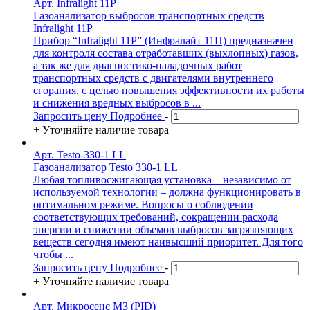
Арт. Infralight 11P
Газоанализатор выбросов транспортных средств
Infralight 11P
Прибор “Infralight 11P” (Инфралайт 11П) предназначен
для контроля состава отработавших (выхлопных) газов,
а так же для диагностико-наладочных работ
транспортных средств с двигателями внутреннего
сгорания, с целью повышения эффективности их работы
и снижения вредных выбросов в ...
Запросить цену
Подробнее
-
+
Уточняйте наличие товара
Арт. Testo-330-1 LL
Газоанализатор Testo 330-1 LL
Любая топливосжигающая установка – независимо от
используемой технологии – должна функционировать в
оптимальном режиме. Вопросы о соблюдении
соответствующих требований, сокращении расхода
энергии и снижении объемов выбросов загрязняющих
веществ сегодня имеют наивысший приоритет. Для того
чтобы ...
Запросить цену
Подробнее
-
+
Уточняйте наличие товара
Арт. Микросенс М3 (PID)