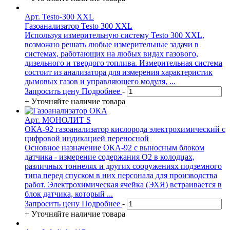
Арт. Testo-300 XXL
Газоанализатор Testo 300 XXL
Используя измерительную систему Testo 300 XXL,
возможно решать любые измерительные задачи в
системах, работающих на любых видах газового,
дизельного и твердого топлива. Измерительная система
состоит из анализатора для измерения характеристик
дымовых газов и управляющего модуля, ...
Запросить цену
Подробнее
-
+
Уточняйте наличие товара
Арт. МОНОЛИТ S
ОКА-92 газоанализатор кислорода электрохимический с
цифровой индикацией переносной
Основное назначение ОКА-92 с выносным блоком
датчика - измерение содержания O2 в колодцах,
различных тоннелях и других сооружениях подземного
типа перед спуском в них персонала для производства
работ. Электрохимическая ячейка (ЭХЯ) встраивается в
блок датчика, который ...
Запросить цену
Подробнее
-
+
Уточняйте наличие товара