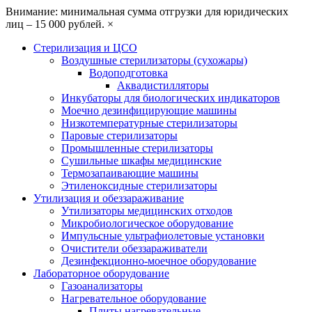
Внимание: минимальная сумма отгрузки для юридических
лиц – 15 000 рублей.
×
Стерилизация и ЦСО
Воздушные стерилизаторы (сухожары)
Водоподготовка
Аквадистилляторы
Инкубаторы для биологических индикаторов
Моечно дезинфицирующие машины
Низкотемпературные стерилизаторы
Паровые стерилизаторы
Промышленные стерилизаторы
Сушильные шкафы медицинские
Термозапаивающие машины
Этиленоксидные стерилизаторы
Утилизация и обеззараживание
Утилизаторы медицинских отходов
Микробиологическое оборудование
Импульсные ультрафиолетовые установки
Очистители обеззараживатели
Дезинфекционно-моечное оборудование
Лабораторное оборудование
Газоанализаторы
Нагревательное оборудование
Плиты нагревательные