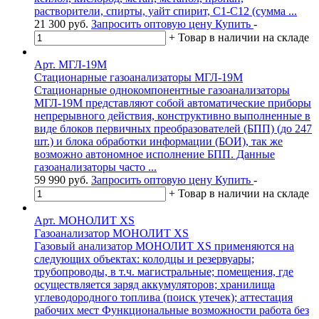
растворители, спирты, уайт спирит, С1-С12 (сумма ...
21 300
руб.
Запросить оптовую цену
Купить
-
+
Товар в наличии на складе
Арт. МГЛ-19М
Стационарные газоанализаторы МГЛ-19М
Стационарные однокомпонентные газоанализаторы
МГЛ-19М представляют собой автоматические приборы
непрерывного действия, конструктивно выполненные в
виде блоков первичных преобразователей (БПП) (до 247
шт.) и блока обработки информации (БОИ), так же
возможно автономное исполнение БПП. Данные
газоанализаторы часто ...
59 990
руб.
Запросить оптовую цену
Купить
-
+
Товар в наличии на складе
Арт. МОНОЛИТ XS
Газоанализатор МОНОЛИТ XS
Газовый анализатор МОНОЛИТ XS применяются на
следующих объектах: колодцы и резервуары;
трубопроводы, в т.ч. магистральные; помещения, где
осуществляется заряд аккумуляторов; хранилища
углеводородного топлива (поиск утечек); аттестация
рабочих мест Функциональные возможности работа без