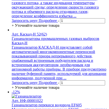
газового потока, а также индикация температуры
окружающей среды; определение скорости газового
потока и объемного расхода отходящих газов;
определение коэффициента избытка ...
Запросить цену
Подробнее
-
+
Уточняйте наличие товара
Арт. Каскад-Н 52(62)
Газоанализаторы промышленных газовых выбросов
Каскад-Н
Газоанализатор КАСКАД-Н представляет собой
автоматический многокомпонентные переносной
показывающий приора непрерывного действия,
снабженный встроенным побудителем расхода и
встроенным аккумулятором, необходимым для
автономной работы приборы. В приборе предусмотрено
наличие буферной памяти, используемой для архивации
информации, полученной при ...
Запросить цену
Подробнее
-
+
Уточняйте наличие товара
-12%
Арт. НФ-00001022
Газоанализатор перекиси водорода EF605