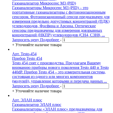
Газоанализатор Микросенс М3 (PID)
Газоанализаторы Микросенс М3 (PID) – это
портативные газоанализаторы c фотоионизационным
сенсором. Фотоинизационный сенсор предназначен для
измерения предельно допустимых концентраций (ПДК)
углеводородов, Фосфина и Арсина. Оптические
сенcоры предназначены для измерения довзрывных
концентраций (НКПР) углеводородов (CH4, C3H8, ...
Запросить цену
Подробнее
-
+
Уточняйте наличие товара
Арт. Testo-454
Прибор Testo 454
Testo 454 снят с производства. Предлагаем Вашему
вниманию приборы нового поколения Testo 440 и Testo
440dP. Прибор Testo 454 – это измерительная система,
состоящая из одного или многих компонентов
(модулей), управление которыми и передача данных ...
Запросить цену
Подробнее
-
+
Уточняйте наличие товара
Арт. ЭЛАН плюс
Газоанализатор ЭЛАН плюс
Газоанализаторы «ЭЛАН плюс» предназначены для