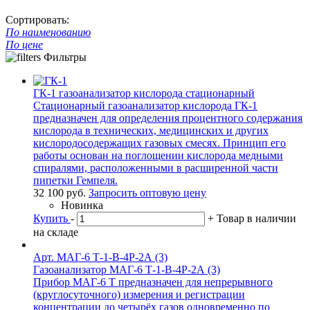
Сортировать:
По наименованию
По цене
Фильтры
ГК-1 газоанализатор кислорода стационарный
Стационарный газоанализатор кислорода ГК-1
предназначен для определения процентного содержания
кислорода в технических, медицинских и других
кислородосодержащих газовых смесях. Принцип его
работы основан на поглощении кислорода медными
спиралями, расположенными в расширенной части
пипетки Гемпеля.
32 100
руб.
Запросить оптовую цену
Новинка
Купить
-
+
Товар в наличии
на складе
Арт. МАГ-6 Т-1-В-4Р-2А (3)
Газоанализатор МАГ-6 Т-1-В-4Р-2А (3)
Прибор МАГ-6 Т предназначен для непрерывного
(круглосуточного) измерения и регистрации
концентрации до четырёх газов одновременно по